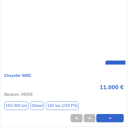
Chrysler 300C
11.000 €
Beckum, 59269
163.000 km
Diesel
160 kw (218 PS)
★
➦
➜