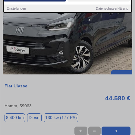
Einstellungen
Datenschutzerklärung
Fiat Ulysse
44.580 €
Hamm, 59063
8.400 km
Diesel
130 kw (177 PS)
★
➦
➜