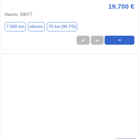
19.700 €
Hamm, 59077
7.000 km
electric
70 kw (95 PS)
★
➦
➜