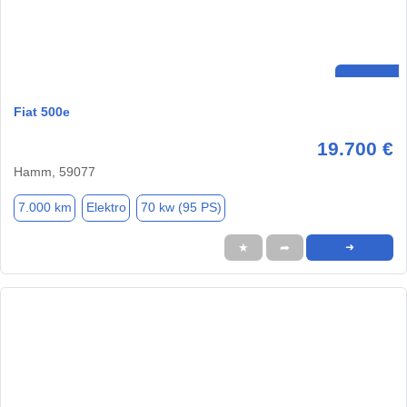
Fiat 500e
19.700 €
Hamm, 59077
7.000 km
Elektro
70 kw (95 PS)
★
➦
➜