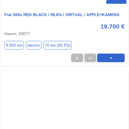
Fiat 500e RED BLACK / 98,8% / VIRTUAL / APPLE+KAMERA
19.700 €
Hamm, 59077
9.000 km
electric
70 kw (95 PS)
★
➦
➜