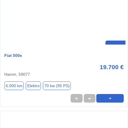
Fiat 500e
19.700 €
Hamm, 59077
6.000 km
Elektro
70 kw (95 PS)
★
➦
➜