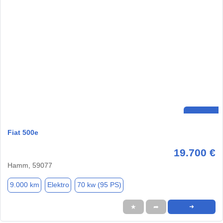
Fiat 500e
19.700 €
Hamm, 59077
9.000 km
Elektro
70 kw (95 PS)
★
➦
➜