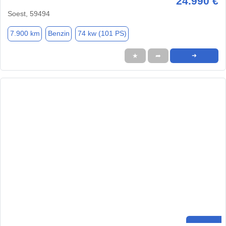
24.990 €
Soest, 59494
7.900 km
Benzin
74 kw (101 PS)
★
➦
➜