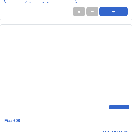
★
➦
➜
Fiat 600