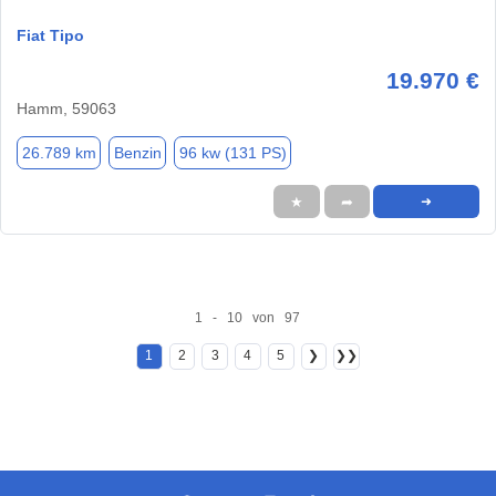
Fiat Tipo
19.970 €
Hamm, 59063
26.789 km
Benzin
96 kw (131 PS)
★
➦
➜
1 - 10 von 97
1
2
3
4
5
❯
❯❯