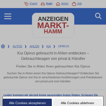
Event
Auto
Immo
Job
ANZEIGEN
MARKT-
HAMM
❯
AUTOS
❯
AHLEN
❯
KIA
❯
OPIRUS
Kia Opirus gebraucht in Ahlen entdecken –
Gebrauchtwagen von privat & Händler
Finden Sie in Ahlen Ihren gebrauchten Kia Opirus
Suchen Sie in Ahlen einen Kia Opirus Gebrauchtwagen? Entdecken Sie
gebrauchte Opirus von Kia in verschiedenen Ausführungen und Preisklassen
von privat und vom Händler.
Leider konnten wir derzeit keine passenden Autos finden. Schauen Sie
bald wieder vorbei!
Alle Cookies akzeptieren
Alle Cookies ablehnen