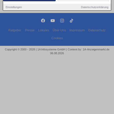
Einstellungen
Datenschutzerklärung
Ratgeber
Presse
Lokales
Über Uns
Impressum
Datenschutz
Cookies
Copyright © 2000 - 2026 | 1A Infosysteme GmbH | Content by: 1A-Anzeigenmarkt.de
06.08.2026