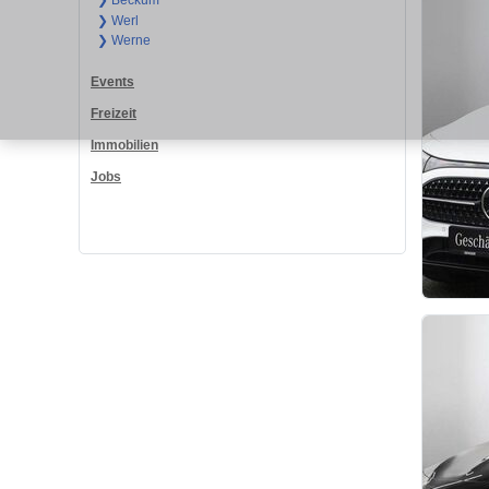
❯ Beckum
❯ Werl
❯ Werne
Events
Freizeit
Immobilien
Jobs