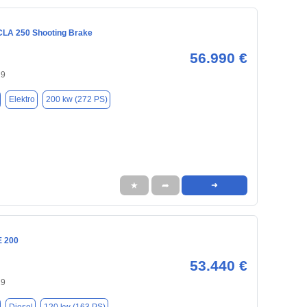
LA 250 Shooting Brake
56.990 €
29
Elektro
200 kw (272 PS)
★
➦
➜
E 200
53.440 €
29