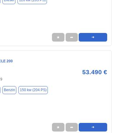
Diesel
120 kw (163 PS)
★
➦
➜
CLE 200
53.490 €
29
Benzin
150 kw (204 PS)
★
➦
➜