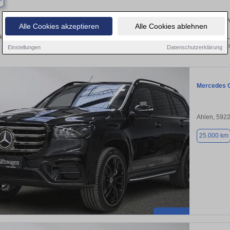
Finden Sie in Ahlen Ihren gebrauchten Mercedes – 
Alle Cookies akzeptieren
Alle Cookies ablehnen
ken Sie in Ahlen gebrauchte Mercedes Fahrzeuge. Von Kleinwagen bis hin zum SU
Ahlen von privat und vom Hän
Einstellungen
Datenschutzerklärung
Mercedes 
Ahlen, 592
25.000 km