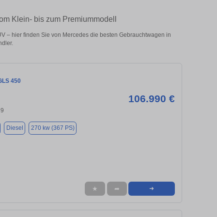
vom Klein- bis zum Premiummodell
V – hier finden Sie von Mercedes die besten Gebrauchtwagen in
dler.
GLS 450
106.990 €
29
Diesel
270 kw (367 PS)
★
➦
➜