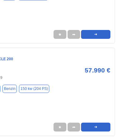
★
➦
➜
CLE 200
57.990 €
29
Benzin
150 kw (204 PS)
★
➦
➜