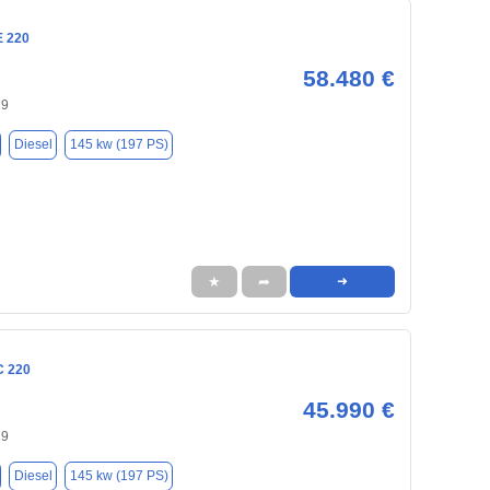
E 220
58.480 €
29
Diesel
145 kw (197 PS)
★
➦
➜
C 220
45.990 €
29
Diesel
145 kw (197 PS)