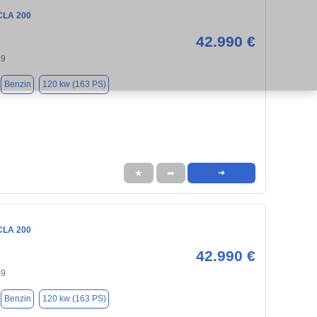
CLA 200
42.990 €
29
Benzin
120 kw (163 PS)
★
➦
➜
CLA 200
42.990 €
29
Benzin
120 kw (163 PS)