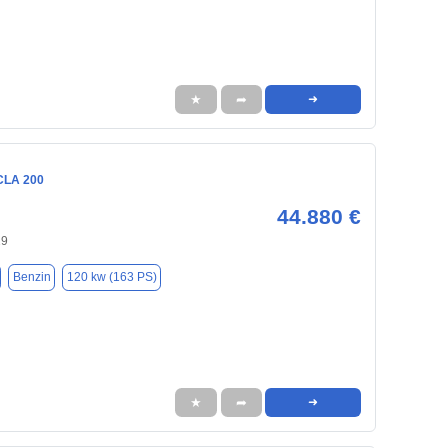
★
➦
➜
CLA 200
44.880 €
29
Benzin
120 kw (163 PS)
★
➦
➜