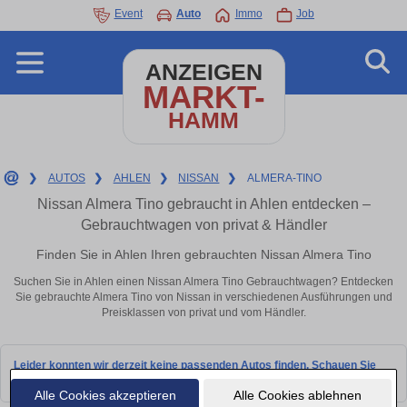
Event
Auto
Immo
Job
ANZEIGEN
MARKT-
HAMM
❯
AUTOS
❯
AHLEN
❯
NISSAN
❯
ALMERA-TINO
Nissan Almera Tino gebraucht in Ahlen entdecken –
Gebrauchtwagen von privat & Händler
Finden Sie in Ahlen Ihren gebrauchten Nissan Almera Tino
Suchen Sie in Ahlen einen Nissan Almera Tino Gebrauchtwagen? Entdecken
Sie gebrauchte Almera Tino von Nissan in verschiedenen Ausführungen und
Preisklassen von privat und vom Händler.
Leider konnten wir derzeit keine passenden Autos finden. Schauen Sie
bald wieder vorbei!
Alle Cookies akzeptieren
Alle Cookies ablehnen