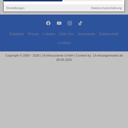
Einstellungen
Datenschutzerklärung
Ratgeber
Presse
Lokales
Über Uns
Impressum
Datenschutz
Cookies
Copyright © 2000 - 2026 | 1A Infosysteme GmbH | Content by: 1A-Anzeigenmarkt.de
08.08.2026