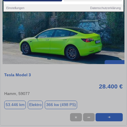
Einstellungen
Datenschutzerklärung
Tesla Model 3
28.400 €
Hamm, 59077
53.446 km
Elektro
366 kw (498 PS)
★
➦
➜