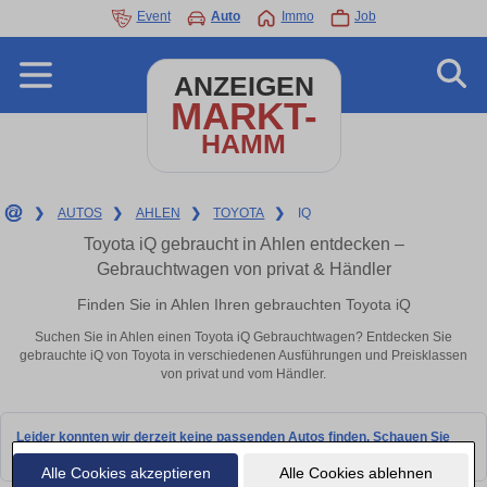
Event
Auto
Immo
Job
ANZEIGEN
MARKT-
HAMM
❯
AUTOS
❯
AHLEN
❯
TOYOTA
❯
IQ
Toyota iQ gebraucht in Ahlen entdecken –
Gebrauchtwagen von privat & Händler
Finden Sie in Ahlen Ihren gebrauchten Toyota iQ
Suchen Sie in Ahlen einen Toyota iQ Gebrauchtwagen? Entdecken Sie
gebrauchte iQ von Toyota in verschiedenen Ausführungen und Preisklassen
von privat und vom Händler.
Leider konnten wir derzeit keine passenden Autos finden. Schauen Sie
bald wieder vorbei!
Alle Cookies akzeptieren
Alle Cookies ablehnen