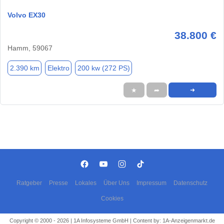
Volvo EX30
38.800 €
Hamm, 59067
2.390 km
Elektro
200 kw (272 PS)
★
➦
➜
Ratgeber
Presse
Lokales
Über Uns
Impressum
Datenschutz
Cookies
Copyright © 2000 - 2026 | 1A Infosysteme GmbH | Content by: 1A-Anzeigenmarkt.de