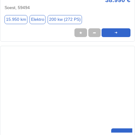
Soest, 59494
15.950 km
Elektro
200 kw (272 PS)
★
➦
➜