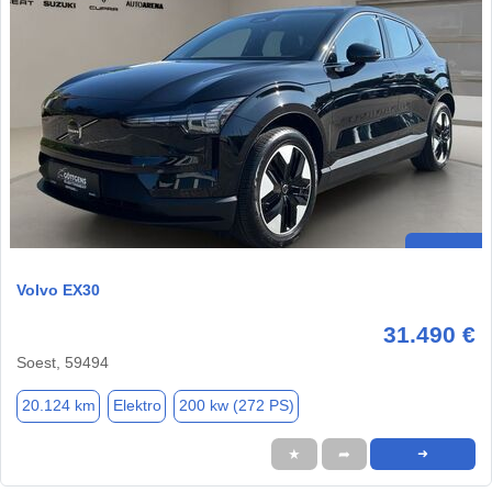
Volvo EX30
31.490 €
Soest, 59494
20.124 km
Elektro
200 kw (272 PS)
★
➦
➜