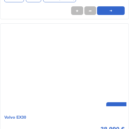
★
➦
➜
Volvo EX30
38.990 €