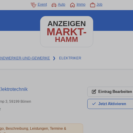
Event
Auto
Immo
Job
ANZEIGEN
MARKT-
HAMM
ANDWERKER-UND-GEWERKE
❯
ELEKTRIKER
lektrotechnik
Eintrag
Bearbeiten
mp 3, 59199 Bönen
Jetzt
Aktivieren
t
o, Beschreibung, Leistungen, Termine &