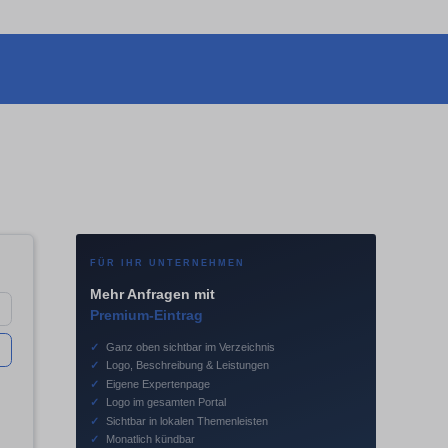
FÜR IHR UNTERNEHMEN
Mehr Anfragen mit
Premium-Eintrag
✓
Ganz oben sichtbar im Verzeichnis
✓
Logo, Beschreibung & Leistungen
✓
Eigene Expertenpage
✓
Logo im gesamten Portal
✓
Sichtbar in lokalen Themenleisten
✓
Monatlich kündbar