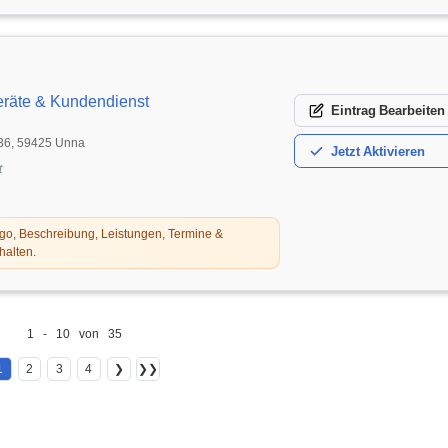
räte & Kundendienst
Eintrag
Bearbeiten
 36, 59425 Unna
Jetzt
Aktivieren
t
o, Beschreibung, Leistungen, Termine &
halten.
1 - 10 von 35
1
2
3
4
❯
❯❯