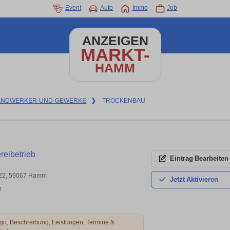
Event
Auto
Immo
Job
ANZEIGEN
MARKT-
HAMM
ANDWERKER-UND-GEWERKE
❯
TROCKENBAU
eibetrieb
Eintrag
Bearbeiten
t 22, 59067 Hamm
Jetzt
Aktivieren
t
o, Beschreibung, Leistungen, Termine &