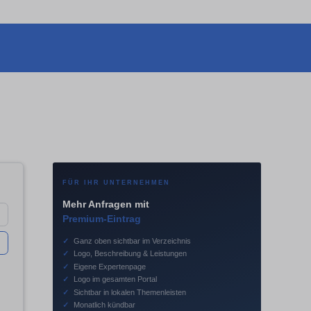
FÜR IHR UNTERNEHMEN
Mehr Anfragen mit
Premium-Eintrag
✓
Ganz oben sichtbar im Verzeichnis
✓
Logo, Beschreibung & Leistungen
✓
Eigene Expertenpage
✓
Logo im gesamten Portal
✓
Sichtbar in lokalen Themenleisten
✓
Monatlich kündbar