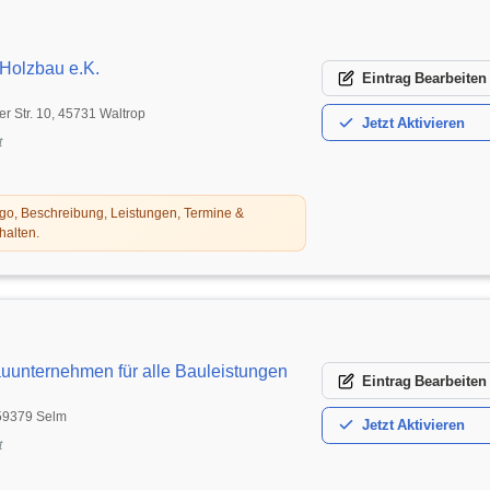
Holzbau e.K.
Eintrag
Bearbeiten
r Str. 10, 45731 Waltrop
Jetzt
Aktivieren
t
o, Beschreibung, Leistungen, Termine &
halten.
uunternehmen für alle Bauleistungen
Eintrag
Bearbeiten
, 59379 Selm
Jetzt
Aktivieren
t