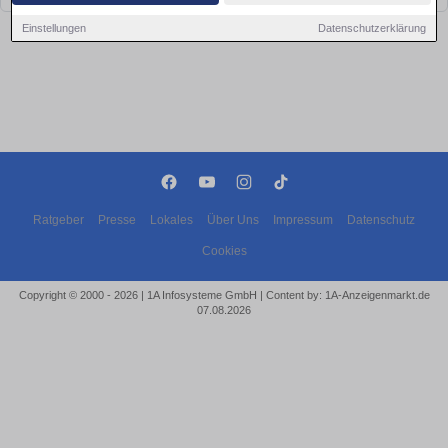
Einstellungen
Datenschutzerklärung
Ratgeber
Presse
Lokales
Über Uns
Impressum
Datenschutz
Cookies
Copyright © 2000 - 2026 | 1A Infosysteme GmbH | Content by: 1A-Anzeigenmarkt.de
07.08.2026