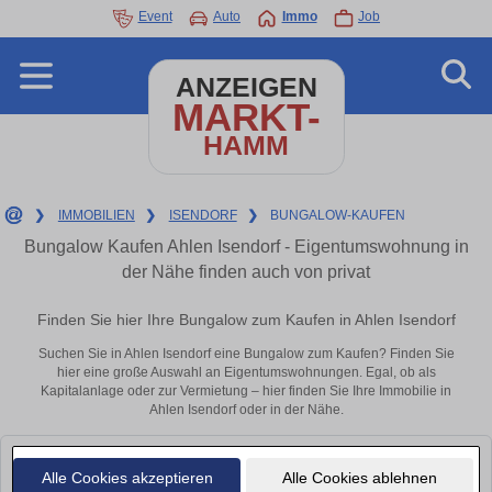
Event
Auto
Immo
Job
ANZEIGEN
MARKT-
HAMM
❯
IMMOBILIEN
❯
ISENDORF
❯
BUNGALOW-KAUFEN
Bungalow Kaufen Ahlen Isendorf - Eigentumswohnung in
der Nähe finden auch von privat
Finden Sie hier Ihre Bungalow zum Kaufen in Ahlen Isendorf
Suchen Sie in Ahlen Isendorf eine Bungalow zum Kaufen? Finden Sie
hier eine große Auswahl an Eigentumswohnungen. Egal, ob als
Kapitalanlage oder zur Vermietung – hier finden Sie Ihre Immobilie in
Ahlen Isendorf oder in der Nähe.
Leider konnten wir derzeit keine passenden Objekte finden. Schauen Sie
Alle Cookies akzeptieren
Alle Cookies ablehnen
bald wieder vorbei!