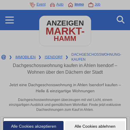
Event
Auto
Immo
Job
ANZEIGEN
MARKT-
HAMM
DACHGESCHOSSWOHNUNG-
❯
IMMOBILIEN
❯
ISENDORF
❯
KAUFEN
Dachgeschosswohnung kaufen in Ahlen Isendorf –
Wohnen über den Dächern der Stadt
Jetzt eine Dachgeschosswohnung in Ahlen Isendorf kaufen –
Helle & einzigartige Wohnungen
Dachgeschosswohnungen überzeugen mit viel Licht, einem
einzigartigen Ausblick und gemütlichem Wohnflair. Finde jetzt exklusive
Dachwohnungen zum Kauf in Ahlen.
Leider konnten wir derzeit keine passenden Objekte finden. Schauen Sie
Alle Cookies akzeptieren
Alle Cookies ablehnen
bald wieder vorbei!