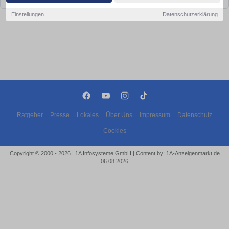
Einstellungen
Datenschutzerklärung
Ratgeber
Presse
Lokales
Über Uns
Impressum
Datenschutz
Cookies
Copyright © 2000 - 2026 | 1A Infosysteme GmbH | Content by: 1A-Anzeigenmarkt.de
06.08.2026