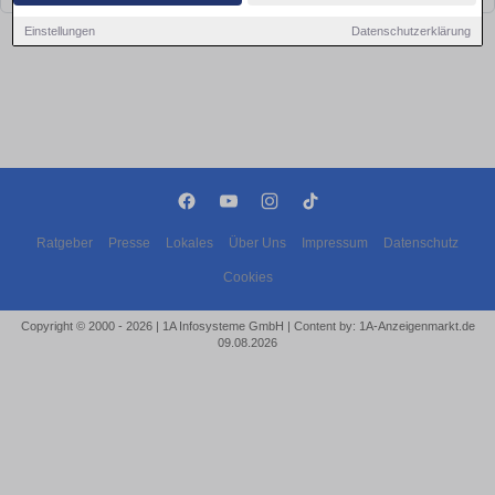
Einstellungen
Datenschutzerklärung
Ratgeber
Presse
Lokales
Über Uns
Impressum
Datenschutz
Cookies
Copyright © 2000 - 2026 | 1A Infosysteme GmbH | Content by: 1A-Anzeigenmarkt.de
09.08.2026