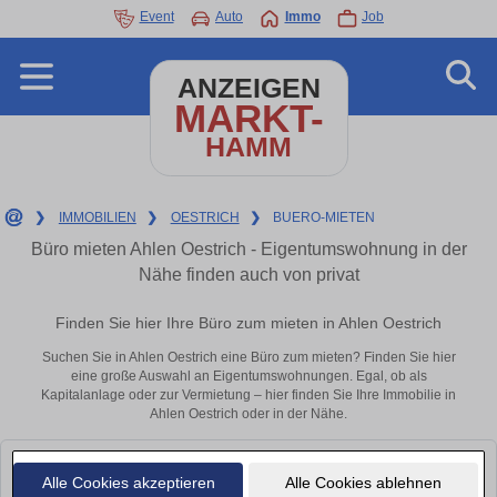
Event
Auto
Immo
Job
ANZEIGEN
MARKT-
HAMM
❯
IMMOBILIEN
❯
OESTRICH
❯
BUERO-MIETEN
Büro mieten Ahlen Oestrich - Eigentumswohnung in der
Nähe finden auch von privat
Finden Sie hier Ihre Büro zum mieten in Ahlen Oestrich
Suchen Sie in Ahlen Oestrich eine Büro zum mieten? Finden Sie hier
eine große Auswahl an Eigentumswohnungen. Egal, ob als
Kapitalanlage oder zur Vermietung – hier finden Sie Ihre Immobilie in
Ahlen Oestrich oder in der Nähe.
Leider konnten wir derzeit keine passenden Objekte finden. Schauen Sie
Alle Cookies akzeptieren
Alle Cookies ablehnen
bald wieder vorbei!