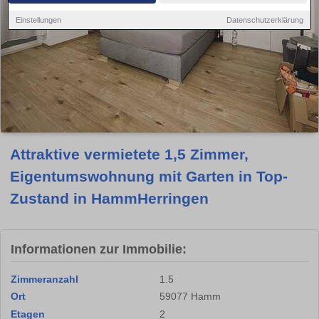
Einstellungen
Datenschutzerklärung
Attraktive vermietete 1,5 Zimmer,
Eigentumswohnung mit Garten in Top-
Zustand in HammHerringen
Informationen zur Immobilie:
Zimmeranzahl
1.5
Ort
59077 Hamm
Etagen
2