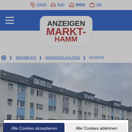
Event
Auto
Immo
Job
ANZEIGEN
MARKT-
HAMM
❯
IMMOBILIEN
❯
WOHNUNG-KAUFEN
❯
ANZEIGE
Alle Cookies akzeptieren
Alle Cookies ablehnen