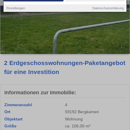
Einstellungen
Datenschutzerklärung
2 Erdgeschosswohnungen-Paketangebot
für eine Investition
Informationen zur Immobilie:
Zimmeranzahl
4
Ort
59192 Bergkamen
Objektart
Wohnung
Größe
ca. 106,00 m²