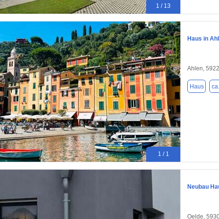
1 / 13
Haus in Ahl
Ahlen, 592
Haus
ca
1 / 1
Neubau Hau
Oelde, 593