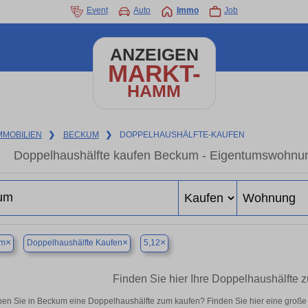
Event
Auto
Immo
Job
ANZEIGEN
MARKT-
HAMM
MMOBILIEN
❯
BECKUM
❯
DOPPELHAUSHÄLFTE-KAUFEN
Doppelhaushälfte kaufen Beckum - Eigentumswohnung
×
×
×
um
Doppelhaushälfte Kaufen
5,12
Finden Sie hier Ihre Doppelhaushälfte
en Sie in Beckum eine Doppelhaushälfte zum kaufen? Finden Sie hier eine groß