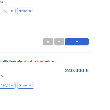
73
. 169,00 m²
Zimmer 8.5
★
➦
➜
hälfte Freistehend und nicht einsehbar
240.000 €
65
. 120,00 m²
Zimmer 4.5