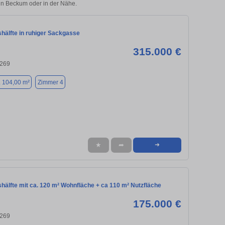
 in Beckum oder in der Nähe.
hälfte in ruhiger Sackgasse
315.000 €
9269
. 104,00 m²
Zimmer 4
★
➦
➜
hälfte mit ca. 120 m² Wohnfläche + ca 110 m² Nutzfläche
175.000 €
9269