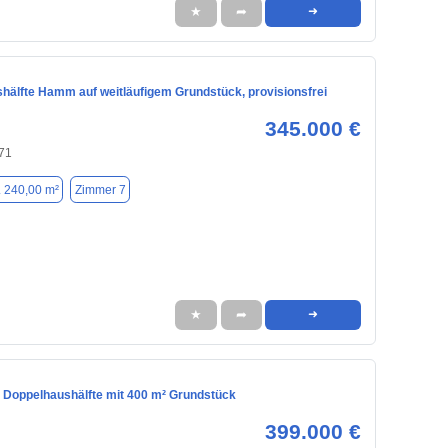
★
➦
➜
hälfte Hamm auf weitläufigem Grundstück, provisionsfrei
345.000 €
71
. 240,00 m²
Zimmer 7
★
➦
➜
 Doppelhaushälfte mit 400 m² Grundstück
399.000 €