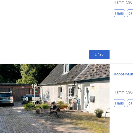
Hamm, 590
Haus
ca
1 / 20
Doppelhaus
Hamm, 590
Haus
ca