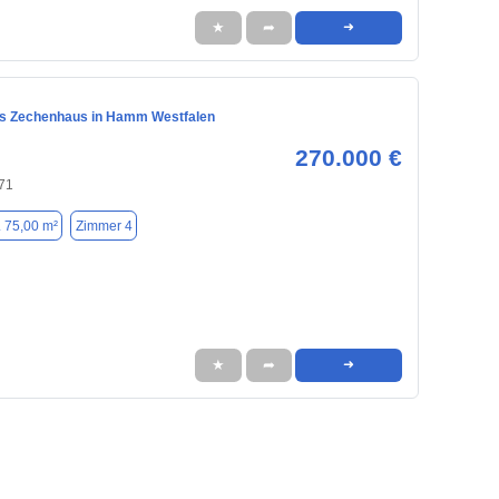
★
➦
➜
s Zechenhaus in Hamm Westfalen
270.000 €
71
. 75,00 m²
Zimmer 4
★
➦
➜