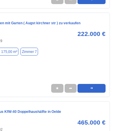
en mit Garten ( Augst kirchner str ) zu verkaufen
222.000 €
29
. 175,00 m²
Zimmer 7
★
➦
➜
s KfW-40 Doppelhaushälfte in Oelde
465.000 €
02