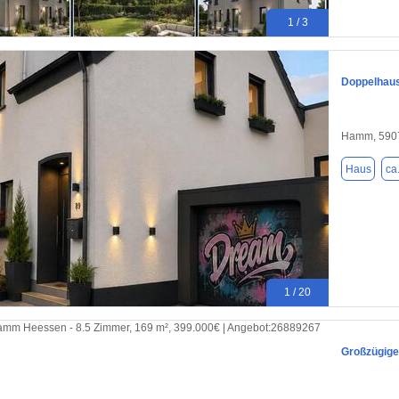
1 / 3
Doppelhaus
Hamm, 590
Haus
ca
1 / 20
Großzügige