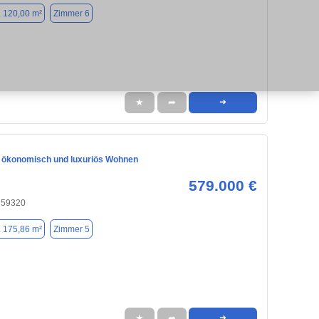
. 120,00 m²
Zimmer 6
★
➦
➜
, ökonomisch und luxuriös Wohnen
579.000 €
, 59320
. 175,86 m²
Zimmer 5
★
➦
➜