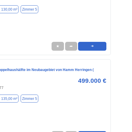
. 130,00 m²
Zimmer 5
★
➦
➜
oppelhaushälfte im Neubaugebiet von Hamm Herringen (
499.000 €
77
. 135,00 m²
Zimmer 5