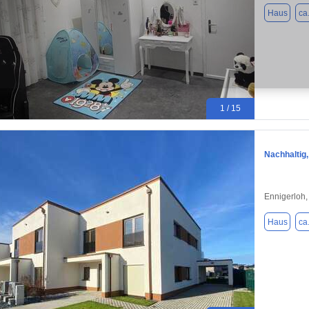
Haus
ca
1 / 15
Nachhaltig
Ennigerloh
Haus
ca