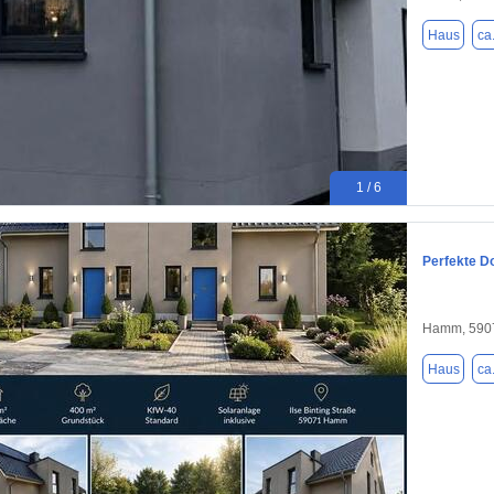
Haus
ca
1 / 6
Perfekte D
Hamm, 590
Haus
ca