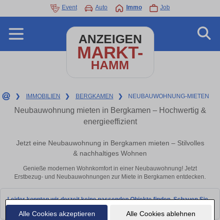
Event
Auto
Immo
Job
ANZEIGEN
MARKT-
HAMM
❯
IMMOBILIEN
❯
BERGKAMEN
❯
NEUBAUWOHNUNG-MIETEN
Neubauwohnung mieten in Bergkamen – Hochwertig &
energieeffizient
Jetzt eine Neubauwohnung in Bergkamen mieten – Stilvolles
& nachhaltiges Wohnen
Genieße modernen Wohnkomfort in einer Neubauwohnung! Jetzt
Erstbezug- und Neubauwohnungen zur Miete in Bergkamen entdecken.
Leider konnten wir derzeit keine passenden Objekte finden. Schauen Sie
bald wieder vorbei!
Alle Cookies akzeptieren
Alle Cookies ablehnen