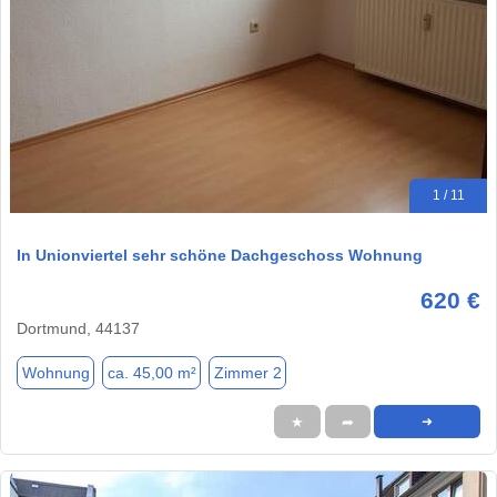
1 / 11
In Unionviertel sehr schöne Dachgeschoss Wohnung
620 €
Dortmund, 44137
Wohnung
ca. 45,00 m²
Zimmer 2
★
➦
➜