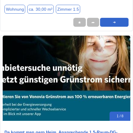
Wohnung
ca. 30,00 m²
Zimmer 1.5
★
➦
➜
1 / 8
Da kommt man gern Heim. Ansprechende 1,5-Raum-DG-