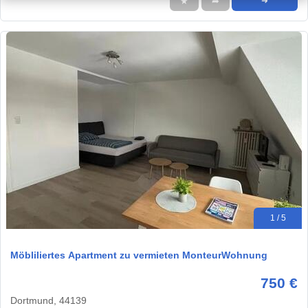
★
➦
➜
1 / 5
Möbliliertes Apartment zu vermieten MonteurWohnung
750 €
Dortmund, 44139