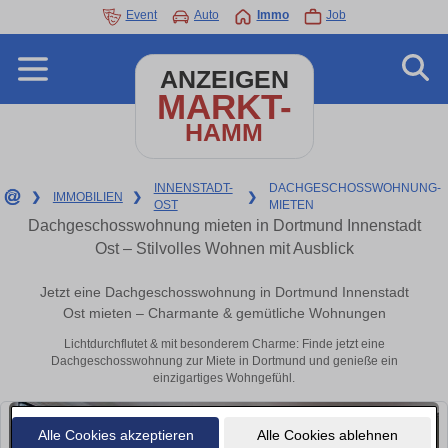
Event
Auto
Immo
Job
ANZEIGEN
MARKT-
HAMM
INNENSTADT-
DACHGESCHOSSWOHNUNG-
❯
IMMOBILIEN
❯
❯
OST
MIETEN
Dachgeschosswohnung mieten in Dortmund Innenstadt
Ost – Stilvolles Wohnen mit Ausblick
Jetzt eine Dachgeschosswohnung in Dortmund Innenstadt
Ost mieten – Charmante & gemütliche Wohnungen
Lichtdurchflutet & mit besonderem Charme: Finde jetzt eine
Dachgeschosswohnung zur Miete in Dortmund und genieße ein
einzigartiges Wohngefühl.
Alle Cookies akzeptieren
Alle Cookies ablehnen