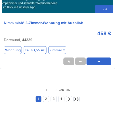
1 / 3
Nimm mich! 2-Zimmer-Wohnung mit Ausblick
458 €
Dortmund, 44339
Wohnung
ca. 43,55 m²
Zimmer 2
★
➦
➜
1 - 10 von 36
1
2
3
4
❯
❯❯