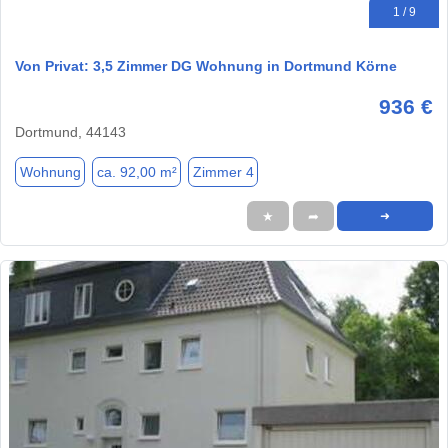
1 / 9
Von Privat: 3,5 Zimmer DG Wohnung in Dortmund Körne
936 €
Dortmund, 44143
Wohnung
ca. 92,00 m²
Zimmer 4
★
➦
➜