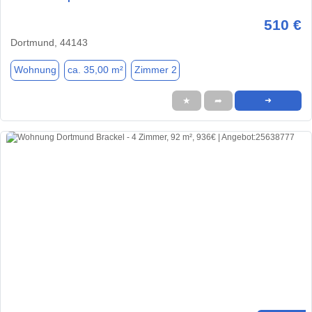
510 €
Dortmund, 44143
Wohnung
ca. 35,00 m²
Zimmer 2
★
➦
➜