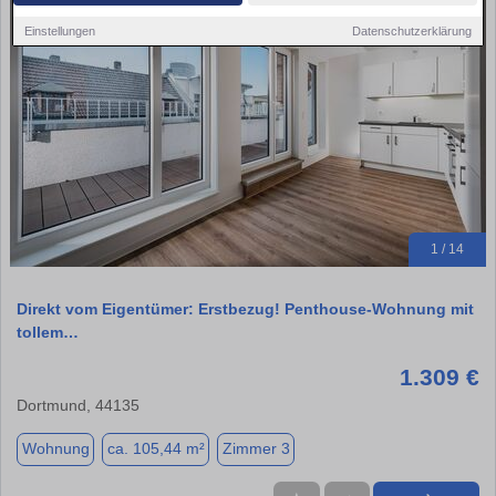
Einstellungen
Datenschutzerklärung
1 / 14
Direkt vom Eigentümer: Erstbezug! Penthouse-Wohnung mit
tollem…
1.309 €
Dortmund, 44135
Wohnung
ca. 105,44 m²
Zimmer 3