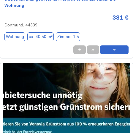
Wohnung
381 €
Dortmund, 44339
Wohnung
ca. 40,50 m²
Zimmer 1.5
★
➦
➜