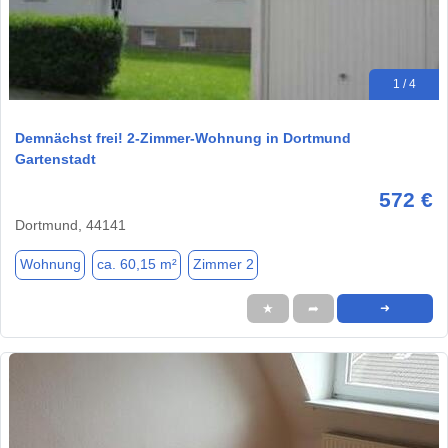
1 / 4
Demnächst frei! 2-Zimmer-Wohnung in Dortmund
Gartenstadt
572 €
Dortmund, 44141
Wohnung
ca. 60,15 m²
Zimmer 2
★
➦
➜