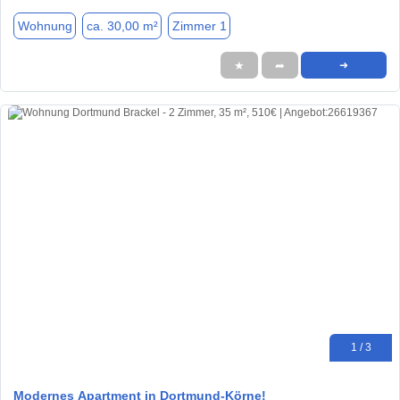
Wohnung
ca. 30,00 m²
Zimmer 1
★
➦
➜
1 / 3
Modernes Apartment in Dortmund-Körne!