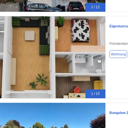
1 / 12
Eigentumsw
Fröndenber
Wohnung
1 / 15
Bungalow 2