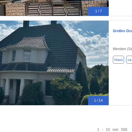
1 / 7
Großes Gru
Menden (Sa
Haus
ca
1 / 14
1 - 10 von 500