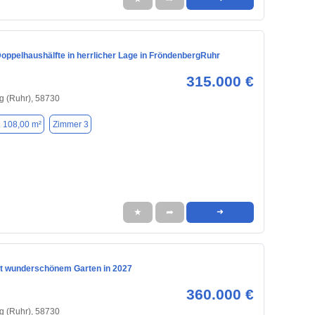
oppelhaushälfte in herrlicher Lage in FröndenbergRuhr
315.000 €
g (Ruhr), 58730
. 108,00 m²
Zimmer 3
★
➦
➜
it wunderschönem Garten in 2027
360.000 €
g (Ruhr), 58730