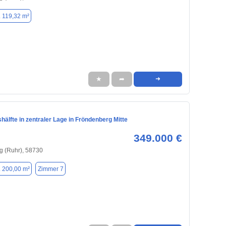
. 119,32 m²
★
➦
➜
älfte in zentraler Lage in Fröndenberg Mitte
349.000 €
g (Ruhr), 58730
. 200,00 m²
Zimmer 7