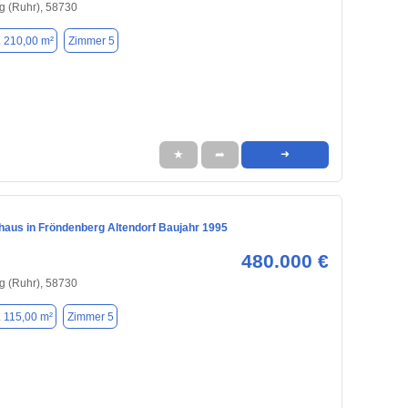
g (Ruhr), 58730
. 210,00 m²
Zimmer 5
★
➦
➜
nhaus in Fröndenberg Altendorf Baujahr 1995
480.000 €
g (Ruhr), 58730
. 115,00 m²
Zimmer 5