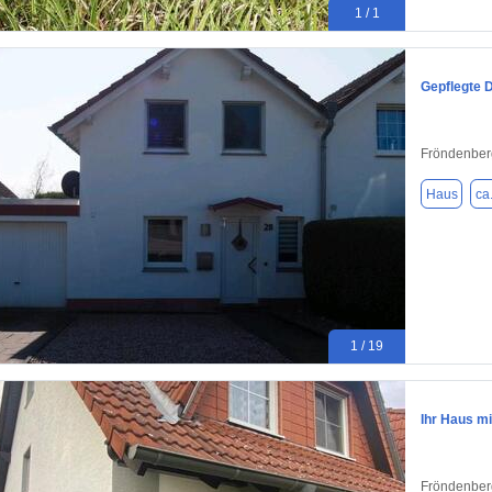
1 / 1
Gepflegte D
Fröndenber
Haus
ca
1 / 19
Ihr Haus m
Fröndenber