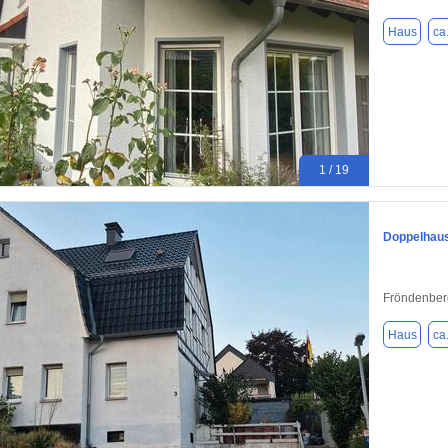
Haus
ca
1 / 19
Doppelhaush
Fröndenber
Haus
ca