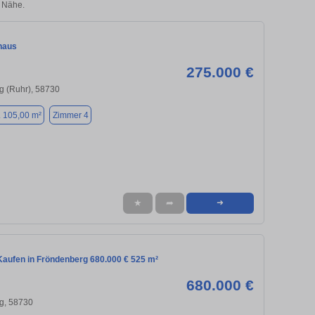
 Nähe.
haus
275.000 €
g (Ruhr), 58730
. 105,00 m²
Zimmer 4
★
➦
➜
aufen in Fröndenberg 680.000 € 525 m²
680.000 €
g, 58730