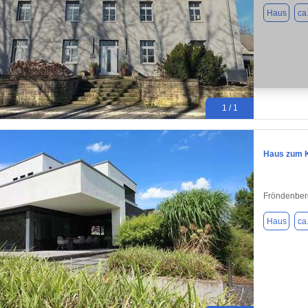
Haus
ca
1 / 1
Haus zum K
Fröndenber
Haus
ca