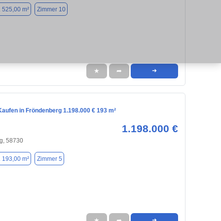
. 525,00 m²
Zimmer 10
★
➦
➜
aufen in Fröndenberg 1.198.000 € 193 m²
1.198.000 €
g, 58730
. 193,00 m²
Zimmer 5
★
➦
➜