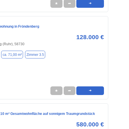
★
➦
➜
ohnung in Fröndenberg
128.000 €
g (Ruhr), 58730
ca. 71,00 m²
Zimmer 3.5
★
➦
➜
10 m² Gesamtwohnfläche auf sonnigem Traumgrundstück
580.000 €