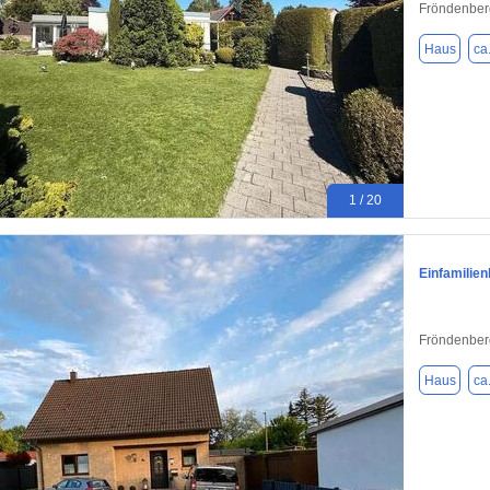
Fröndenber
Haus
ca
1 / 20
Einfamilie
Fröndenber
Haus
ca