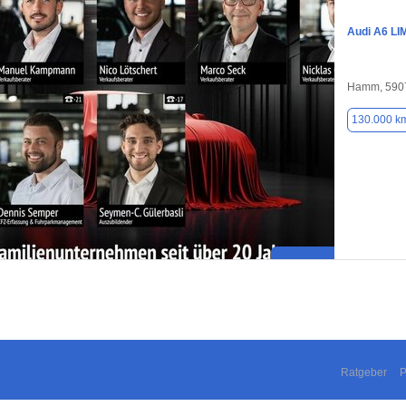
Audi A6 L
Hamm, 590
130.000 k
Ratgeber
P