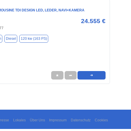
IMOUSINE TDI DESIGN LED, LEDER, NAVI+KAMERA
24.555 €
77
m
Diesel
120 kw (163 PS)
★
➦
➜
resse
Lokales
Über Uns
Impressum
Datenschutz
Cookies