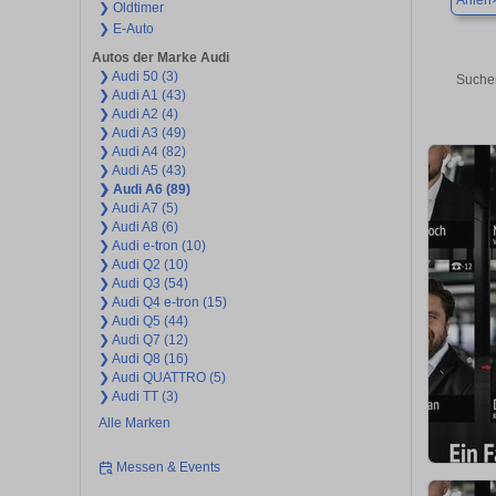
Ahlen
❯ Oldtimer
❯ E-Auto
Autos der Marke Audi
❯ Audi 50 (3)
Suchen
❯ Audi A1 (43)
❯ Audi A2 (4)
❯ Audi A3 (49)
❯ Audi A4 (82)
❯ Audi A5 (43)
❯ Audi A6 (89)
❯ Audi A7 (5)
❯ Audi A8 (6)
❯ Audi e-tron (10)
❯ Audi Q2 (10)
❯ Audi Q3 (54)
❯ Audi Q4 e-tron (15)
❯ Audi Q5 (44)
❯ Audi Q7 (12)
❯ Audi Q8 (16)
❯ Audi QUATTRO (5)
❯ Audi TT (3)
Alle Marken
Messen & Events