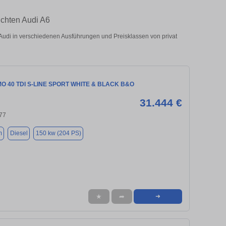
uchten Audi A6
udi in verschiedenen Ausführungen und Preisklassen von privat
IMO 40 TDI S-LINE SPORT WHITE & BLACK B&O
31.444 €
77
m
Diesel
150 kw (204 PS)
★
➦
➜