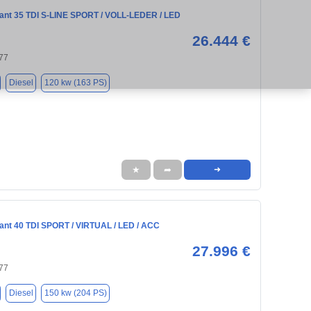
ant 35 TDI S-LINE SPORT / VOLL-LEDER / LED
26.444 €
77
Diesel
120 kw (163 PS)
★
➦
➜
ant 40 TDI SPORT / VIRTUAL / LED / ACC
27.996 €
77
Diesel
150 kw (204 PS)