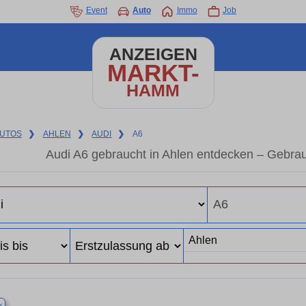
Event
Auto
Immo
Job
ANZEIGEN
MARKT-
HAMM
UTOS
❯
AHLEN
❯
AUDI
❯
A6
Audi A6 gebraucht in Ahlen entdecken – Gebra
×