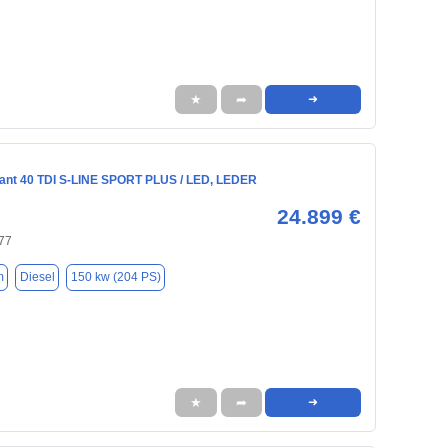
★
➦
➜
ant 40 TDI S-LINE SPORT PLUS / LED, LEDER
24.899 €
77
m
Diesel
150 kw (204 PS)
★
➦
➜