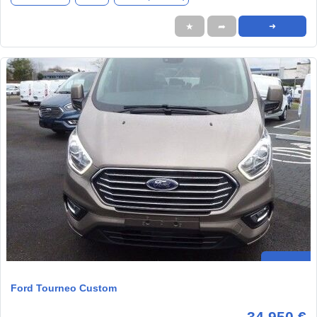
★
➦
➜
Ford Tourneo Custom
34.950 €