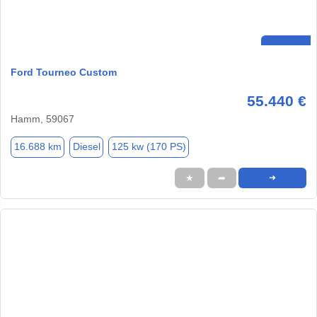
Ford Tourneo Custom
55.440 €
Hamm, 59067
16.688 km
Diesel
125 kw (170 PS)
★
➦
➜