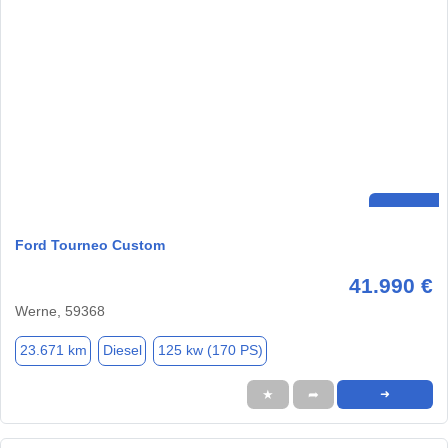
Ford Tourneo Custom
41.990 €
Werne, 59368
23.671 km
Diesel
125 kw (170 PS)
★
➦
➜