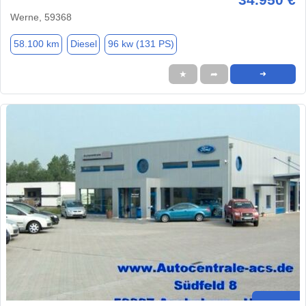
Werne, 59368
58.100 km
Diesel
96 kw (131 PS)
★
➦
➜