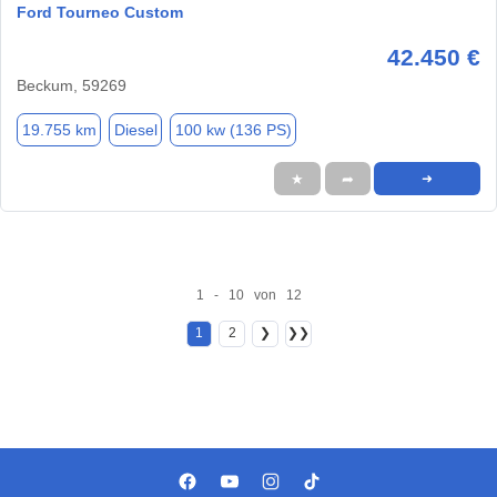
Ford Tourneo Custom
42.450 €
Beckum, 59269
19.755 km
Diesel
100 kw (136 PS)
★
➦
➜
1 - 10 von 12
1
2
❯
❯❯