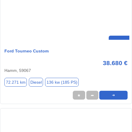
Ford Tourneo Custom
38.680 €
Hamm, 59067
72.271 km
Diesel
136 kw (185 PS)
★
➦
➜