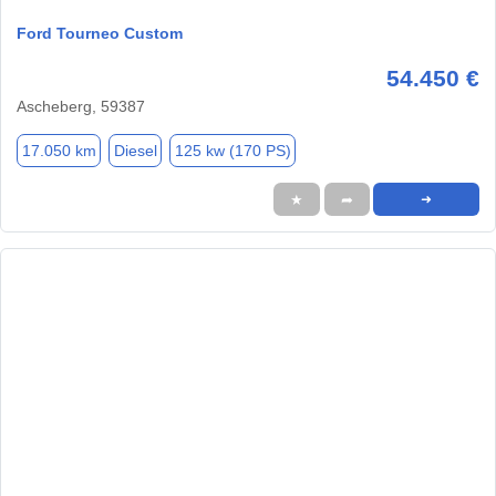
Ford Tourneo Custom
54.450 €
Ascheberg, 59387
17.050 km
Diesel
125 kw (170 PS)
★
➦
➜