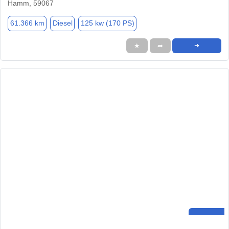
Hamm, 59067
61.366 km
Diesel
125 kw (170 PS)
★
➦
➜