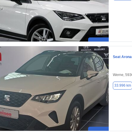
Seat Arona
Werne, 593
33.996 km