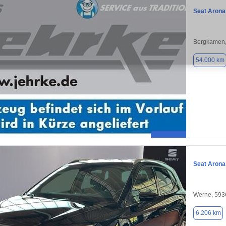
Seat Arona
Bergkamen,
54.000 km
Seat Arona
Werne, 593
6.206 km