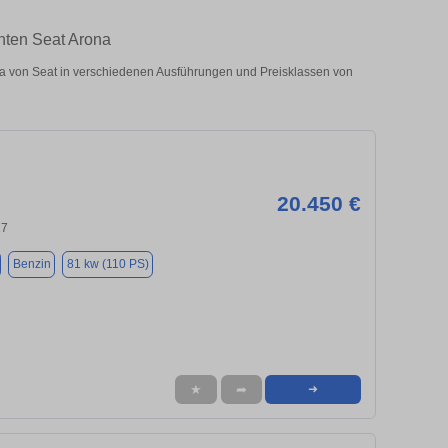
hten Seat Arona
a von Seat in verschiedenen Ausführungen und Preisklassen von
20.450 €
27
Benzin
81 kw (110 PS)
★
➦
➜