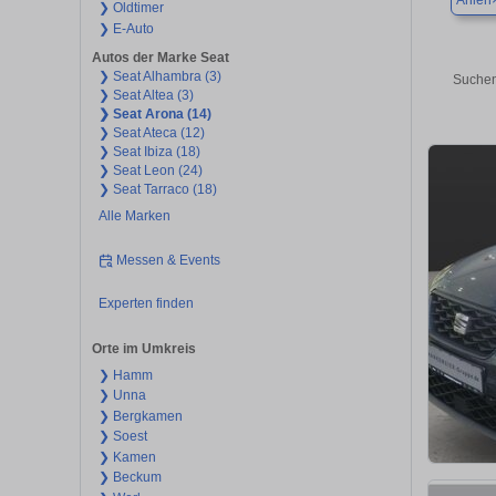
Ahlen
❯ Oldtimer
❯ E-Auto
Autos der Marke Seat
❯ Seat Alhambra (3)
Suchen
❯ Seat Altea (3)
❯ Seat Arona (14)
❯ Seat Ateca (12)
❯ Seat Ibiza (18)
❯ Seat Leon (24)
❯ Seat Tarraco (18)
Alle Marken
Messen & Events
Experten finden
Orte im Umkreis
❯ Hamm
❯ Unna
❯ Bergkamen
❯ Soest
❯ Kamen
❯ Beckum