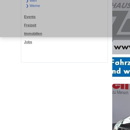
❯ Werl
❯ Werne
Events
Freizeit
Immobilien
Jobs