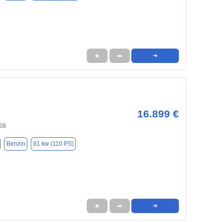
★
➦
➜
16.899 €
68
Benzin
81 kw (110 PS)
★
➦
➜