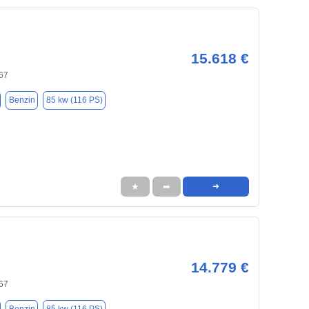
15.618 €
67
Benzin
85 kw (116 PS)
★
➦
➜
14.779 €
67