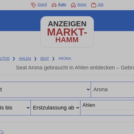
Event
Auto
Immo
Job
ANZEIGEN
MARKT-
HAMM
UTOS
❯
AHLEN
❯
SEAT
❯
ARONA
Seat Arona gebraucht in Ahlen entdecken – Gebr
×