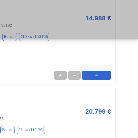
14.988 €
 59192
Benzin
110 kw (150 PS)
★
➦
➜
20.799 €
68
Benzin
81 kw (110 PS)