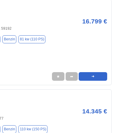
16.799 €
 59192
Benzin
81 kw (110 PS)
★
➦
➜
14.345 €
77
Benzin
110 kw (150 PS)