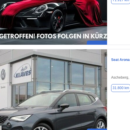
71.917 km
Seat Arona
Ascheberg,
31.800 km