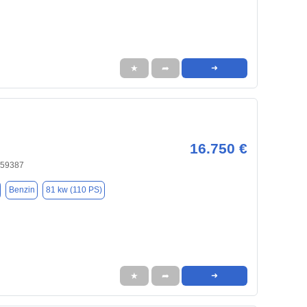
★
➦
➜
16.750 €
 59387
Benzin
81 kw (110 PS)
★
➦
➜