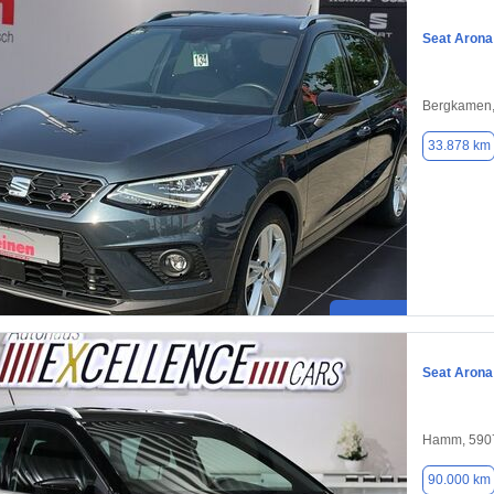
Seat Arona
Bergkamen,
33.878 km
Seat Arona
Hamm, 590
90.000 km