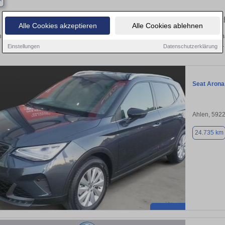
Finden Sie in Ahlen Ihren gebrauc
Alle Cookies akzeptieren
Alle Cookies ablehnen
 Sie in Ahlen einen Seat Arona Gebrauchtwagen? Entdecken Sie gebrauchte Aron
privat und vom Händler.
Einstellungen
Datenschutzerklärung
Seat Arona
Ahlen, 592
24.735 km