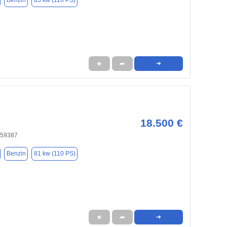
Benzin
85 kw (116 PS)
★
➦
➜
18.500 €
 59387
Benzin
81 kw (110 PS)
★
➦
➜