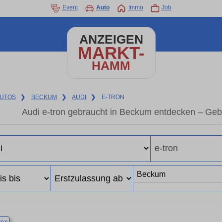
Event
Auto
Immo
Job
ANZEIGEN
MARKT-
HAMM
UTOS
❯
BECKUM
❯
AUDI
❯
E-TRON
Audi e-tron gebraucht in Beckum entdecken – Geb
×