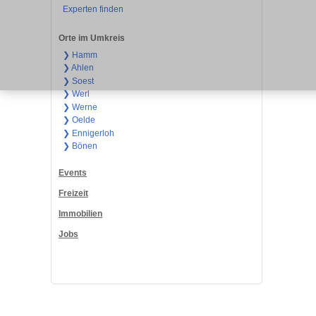
Experten finden
Orte im Umkreis
❯ Hamm
❯ Ahlen
❯ Soest
❯ Werl
❯ Werne
❯ Oelde
❯ Ennigerloh
❯ Bönen
Events
Freizeit
Immobilien
Jobs