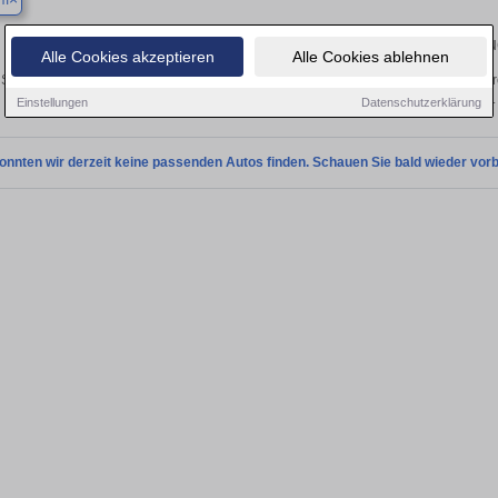
um
Finden Sie in Beckum Ihren gebrauc
Alle Cookies akzeptieren
Alle Cookies ablehnen
Sie in Beckum einen Audi e-tron Gebrauchtwagen? Entdecken Sie gebrauchte e-tr
privat und vom Händler.
Einstellungen
Datenschutzerklärung
onnten wir derzeit keine passenden Autos finden. Schauen Sie bald wieder vorb