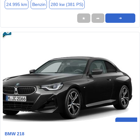
24.995 km
Benzin
280 kw (381 PS)
★
➦
➜
BMW 218