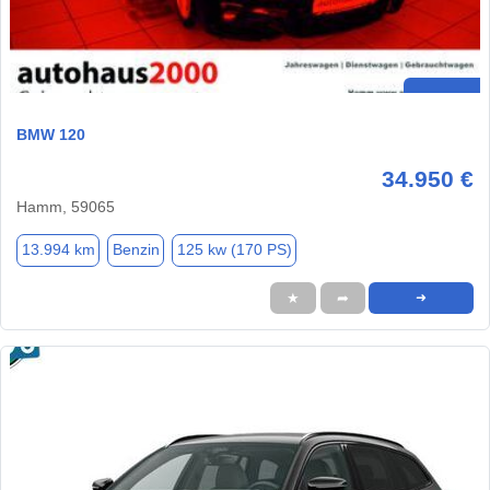
BMW 120
34.950 €
Hamm, 59065
13.994 km
Benzin
125 kw (170 PS)
★
➦
➜