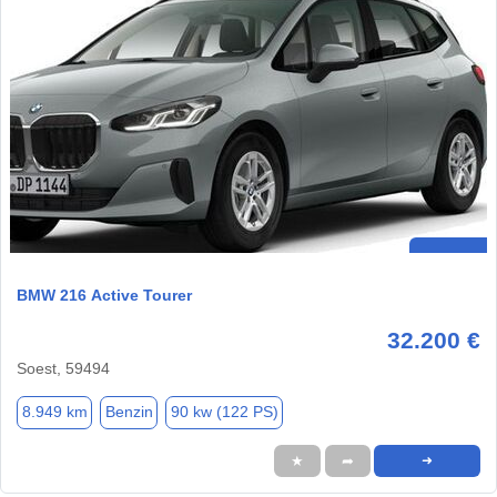
BMW 216 Active Tourer
32.200 €
Soest, 59494
8.949 km
Benzin
90 kw (122 PS)
★
➦
➜