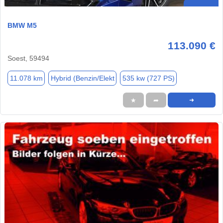
BMW M5
113.090 €
Soest, 59494
11.078 km
Hybrid (Benzin/Elekt
535 kw (727 PS)
★
➦
➜