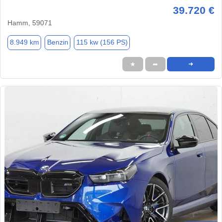
39.720 €
Hamm, 59071
8.949 km
Benzin
115 kw (156 PS)
★
➦
➜