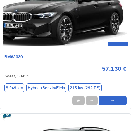
BMW 330
57.130 €
Soest, 59494
8.949 km
Hybrid (Benzin/Elekt
215 kw (292 PS)
★
➦
➜