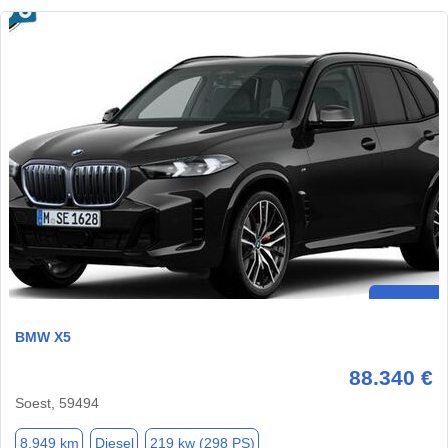
BMW X5
88.340 €
Soest, 59494
8.949 km
Diesel
219 kw (298 PS)