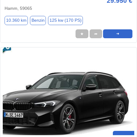
29.950 €
Hamm, 59065
10.360 km
Benzin
125 kw (170 PS)
★
➦
➜