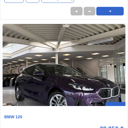
★
➦
➜
BMW 120