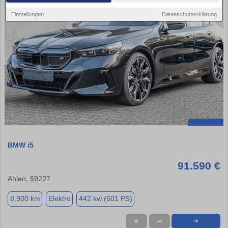
Einstellungen
Datenschutzerklärung
BMW i5
91.590 €
Ahlen, 59227
8.900 km
Elektro
442 kw (601 PS)
★
➦
➜