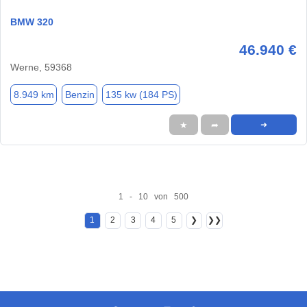
BMW 320
46.940 €
Werne, 59368
8.949 km
Benzin
135 kw (184 PS)
★
➦
➜
1 - 10 von 500
1
2
3
4
5
❯
❯❯