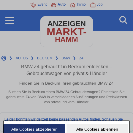
Event
Auto
Immo
Job
ANZEIGEN
MARKT-
HAMM
❯
AUTOS
❯
BECKUM
❯
BMW
❯
Z4
BMW Z4 gebraucht in Beckum entdecken –
Gebrauchtwagen von privat & Händler
Finden Sie in Beckum Ihren gebrauchten BMW Z4
Suchen Sie in Beckum einen BMW Z4 Gebrauchtwagen? Entdecken Sie
gebrauchte Z4 von BMW in verschiedenen Ausführungen und Preisklassen
von privat und vom Händler.
Leider konnten wir derzeit keine passenden Autos finden. Schauen Sie
bald wieder vorbei!
Alle Cookies akzeptieren
Alle Cookies ablehnen