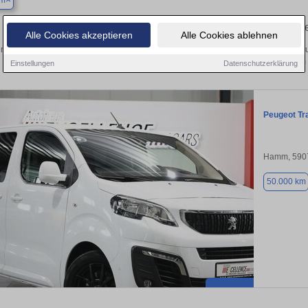
um
Finden Sie in Beckum Ihren gebraucht
Alle Cookies akzeptieren
Alle Cookies ablehnen
n Sie in Beckum einen Peugeot Traveller Gebrauchtwagen? Entdecken Sie gebrau
Preisklassen von privat und vom
Einstellungen
Datenschutzerklärung
Peugeot Tr
Hamm, 590
50.000 km