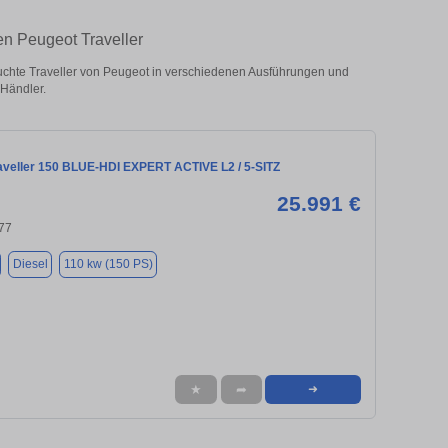
en Peugeot Traveller
chte Traveller von Peugeot in verschiedenen Ausführungen und
 Händler.
aveller 150 BLUE-HDI EXPERT ACTIVE L2 / 5-SITZ
25.991 €
77
Diesel
110 kw (150 PS)
★
➦
➜