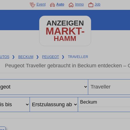
Event
Auto
Immo
Job
ANZEIGEN
MARKT-
HAMM
UTOS
❯
BECKUM
❯
PEUGEOT
❯
TRAVELLER
Peugeot Traveller gebraucht in Beckum entdecken – 
×