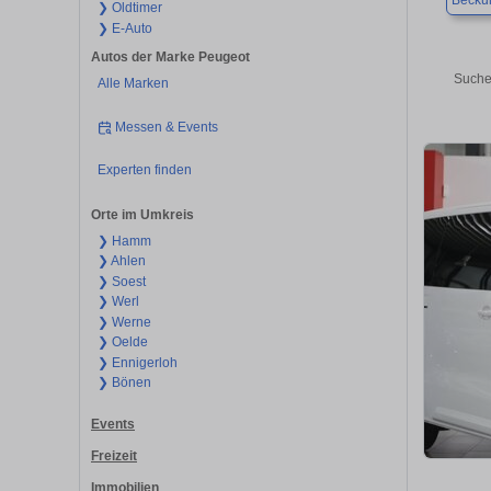
Beck
❯ Oldtimer
❯ E-Auto
Autos der Marke Peugeot
Suche
Alle Marken
Messen & Events
Experten finden
Orte im Umkreis
❯ Hamm
❯ Ahlen
❯ Soest
❯ Werl
❯ Werne
❯ Oelde
❯ Ennigerloh
❯ Bönen
Events
Freizeit
Immobilien