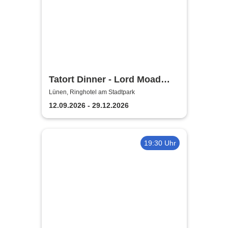
Tatort Dinner - Lord Moad
lässt bitten!
Lünen, Ringhotel am Stadtpark
12.09.2026 - 29.12.2026
19:30 Uhr