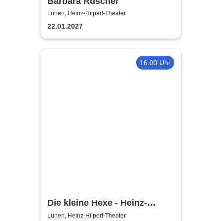
Barbara Ruscher
Lünen, Heinz-Hilpert-Theater
22.01.2027
16:00 Uhr
Die kleine Hexe - Heinz-
Hilpert-Theater
Lünen, Heinz-Hilpert-Theater