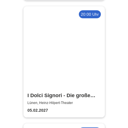
20:00 Uhr
I Dolci Signori - Die große
Nacht der italienischen
Lünen, Heinz-Hilpert-Theater
Welthits
05.02.2027