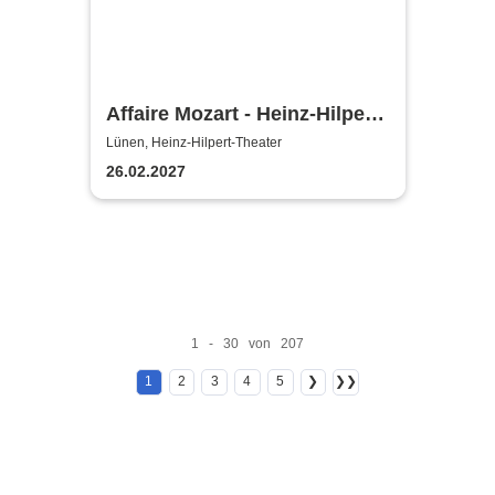
Affaire Mozart - Heinz-Hilpert-
Theater
Lünen, Heinz-Hilpert-Theater
26.02.2027
1 - 30 von 207
1
2
3
4
5
❯
❯❯