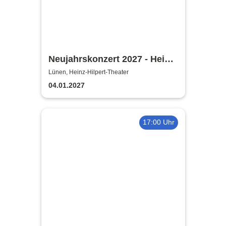
Neujahrskonzert 2027 - Heinz-
Hilpert-Theater
Lünen, Heinz-Hilpert-Theater
04.01.2027
17:00 Uhr