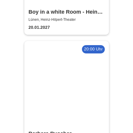
Boy in a white Room - Heinz-
Hilpert-Theater
Lünen, Heinz-Hilpert-Theater
20.01.2027
20:00 Uhr