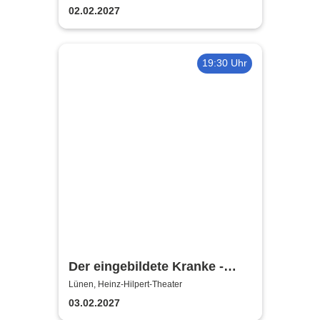
02.02.2027
19:30 Uhr
Der eingebildete Kranke -
Heinz-Hilpert-Theater
Lünen, Heinz-Hilpert-Theater
03.02.2027