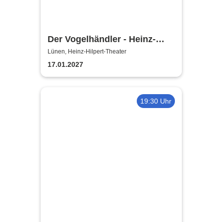
Der Vogelhändler - Heinz-
Hilpert-Theater
Lünen, Heinz-Hilpert-Theater
17.01.2027
19:30 Uhr