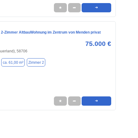
★
➦
➜
 2-Zimmer AltbauWohnung im Zentrum von Menden privat
75.000 €
uerland), 58706
ca. 61,00 m²
Zimmer 2
★
➦
➜