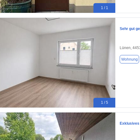
1 / 1
Sehr gut g
Lünen, 445
Wohnung
1 / 5
Exklusives