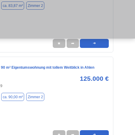
ca. 83,87 m²
Zimmer 2
★
➦
➜
 90 m² Eigentumswohnung mit tollem Weitblick in Ahlen
125.000 €
29
ca. 90,00 m²
Zimmer 2
★
➦
➜