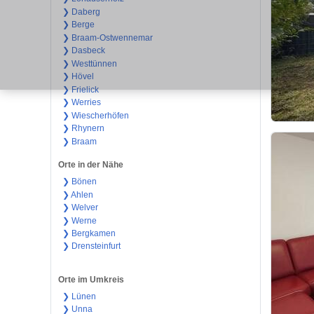
❯ Daberg
❯ Berge
❯ Braam-Ostwennemar
❯ Dasbeck
❯ Westtünnen
❯ Hövel
❯ Frielick
❯ Werries
❯ Wiescherhöfen
❯ Rhynern
❯ Braam
Orte in der Nähe
❯ Bönen
❯ Ahlen
❯ Welver
❯ Werne
❯ Bergkamen
❯ Drensteinfurt
Orte im Umkreis
❯ Lünen
❯ Unna