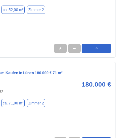
ca. 52,00 m²
Zimmer 2
★
➦
➜
m Kaufen in Lünen 180.000 € 71 m²
180.000 €
32
ca. 71,00 m²
Zimmer 2