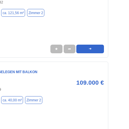
32
ca. 121,56 m²
Zimmer 2
★
➦
➜
GELEGEN MIT BALKON
109.000 €
9
ca. 40,00 m²
Zimmer 2