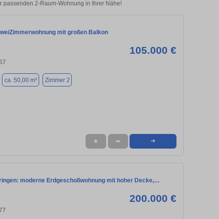
 der passenden 2-Raum-Wohnung in Ihrer Nähe!
ZweiZimmerwohnung mit großen Balkon
105.000 €
67
ca. 50,00 m²
Zimmer 2
★
➦
➜
ingen: moderne Erdgeschoßwohnung mit hoher Decke,…
200.000 €
77