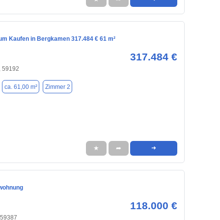
m Kaufen in Bergkamen 317.484 € 61 m²
317.484 €
 59192
ca. 61,00 m²
Zimmer 2
★
➦
➜
wohnung
118.000 €
 59387