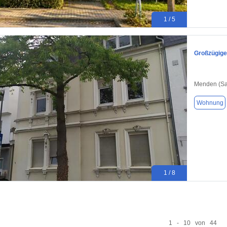
1 / 5
Großzügige
Menden (Sa
Wohnung
1 / 8
1 - 10 von 44