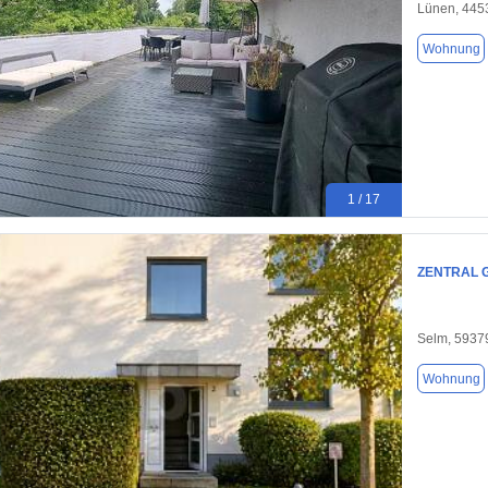
Lünen, 445
Wohnung
1 / 17
ZENTRAL 
Selm, 5937
Wohnung