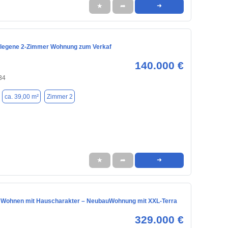
★
➦
➜
elegene 2-Zimmer Wohnung zum Verkaf
140.000 €
34
ca. 39,00 m²
Zimmer 2
★
➦
➜
 Wohnen mit Hauscharakter – NeubauWohnung mit XXL-Terra
329.000 €