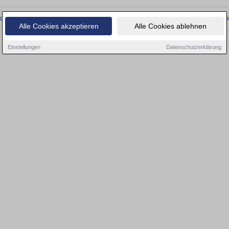
onnten wir derzeit keine passenden Objekte finden. Schauen Sie bald wieder vo
Alle Cookies akzeptieren
Alle Cookies ablehnen
Einstellungen
Datenschutzerklärung