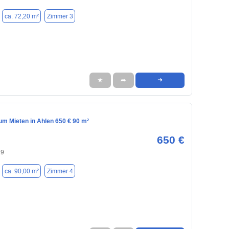
ca. 72,20 m²
Zimmer 3
★
➦
➜
m Mieten in Ahlen 650 € 90 m²
650 €
29
ca. 90,00 m²
Zimmer 4