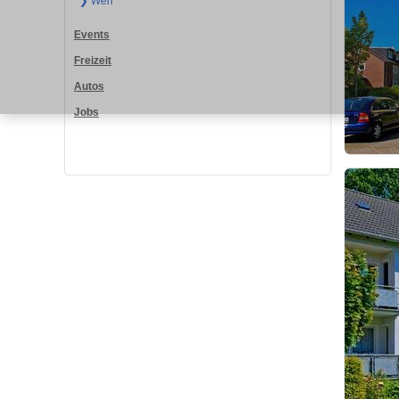
❯ Werl
Events
Freizeit
Autos
Jobs