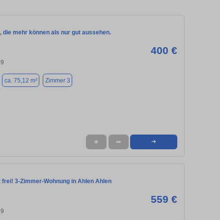
, die mehr können als nur gut aussehen.
400 €
29
ca. 75,12 m²
Zimmer 3
★
➦
➜
frei! 3-Zimmer-Wohnung in Ahlen Ahlen
559 €
29