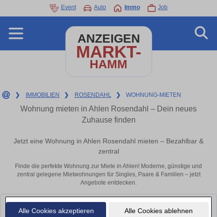
Event
Auto
Immo
Job
ANZEIGEN
MARKT-
HAMM
❯
IMMOBILIEN
❯
ROSENDAHL
❯
WOHNUNG-MIETEN
Wohnung mieten in Ahlen Rosendahl – Dein neues
Zuhause finden
Jetzt eine Wohnung in Ahlen Rosendahl mieten – Bezahlbar &
zentral
Finde die perfekte Wohnung zur Miete in Ahlen! Moderne, günstige und
zentral gelegene Mietwohnungen für Singles, Paare & Familien – jetzt
Angebote entdecken.
Leider konnten wir derzeit keine passenden Objekte finden. Schauen Sie
Alle Cookies akzeptieren
Alle Cookies ablehnen
bald wieder vorbei!