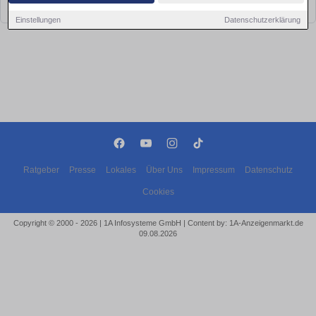
bald wieder vorbei!
Einstellungen
Datenschutzerklärung
Ratgeber
Presse
Lokales
Über Uns
Impressum
Datenschutz
Cookies
Copyright © 2000 - 2026 | 1A Infosysteme GmbH | Content by: 1A-Anzeigenmarkt.de
09.08.2026