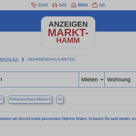
Event
Auto
Immo
Job
ANZEIGEN
MARKT-
HAMM
MMOBILIEN
❯
REIHENENDHAUS-MIETEN
×
×
×
Reihenendhaus Mieten
4
onnten wir derzeit keine passenden Objekte finden. Schauen Sie bald wieder vo