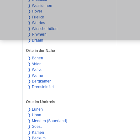
❯ Westtünnen
❯ Hövel
❯ Frielick
❯ Werries
❯ Wiescherhöfen
❯ Rhynern
❯ Braam
Orte in der Nähe
❯ Bönen
❯ Ahlen
❯ Welver
❯ Werne
❯ Bergkamen
❯ Drensteinfurt
Orte im Umkreis
❯ Lünen
❯ Unna
❯ Menden (Sauerland)
❯ Soest
❯ Kamen
❯ Beckum