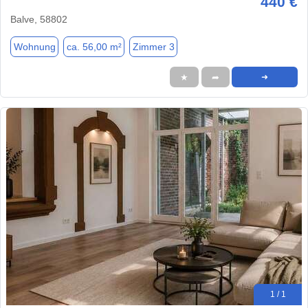
440 €
Balve, 58802
Wohnung
ca. 56,00 m²
Zimmer 3
★
➦
➜
1 / 1