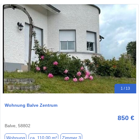
1 / 13
Wohnung Balve Zentrum
850 €
Balve, 58802
Wohnung
ca. 110,00 m²
Zimmer 3