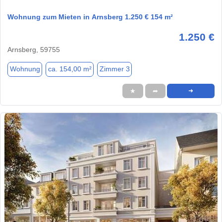
Wohnung zum Mieten in Arnsberg 1.250 € 154 m²
1.250 €
Arnsberg, 59755
Wohnung
ca. 154,00 m²
Zimmer 3
★
➦
➜