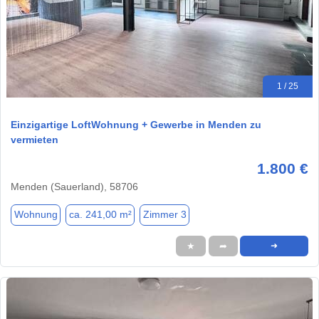
1 / 25
Einzigartige LoftWohnung + Gewerbe in Menden zu
vermieten
1.800 €
Menden (Sauerland), 58706
Wohnung
ca. 241,00 m²
Zimmer 3
★
➦
➜