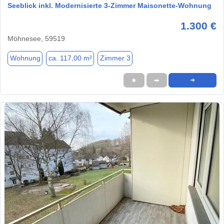
Seeblick inkl. Modernisierte 3-Zimmer Maisonette-Wohnung
1.300 €
Möhnesee, 59519
Wohnung
ca. 117,00 m²
Zimmer 3
★
➦
➜