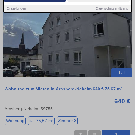
Einstellungen
Datenschutzerklärung
1 / 1
Wohnung zum Mieten in Arnsberg-Neheim 640 € 75.67 m²
640 €
Arnsberg-Neheim, 59755
Wohnung
ca. 75,67 m²
Zimmer 3
★
➦
➜