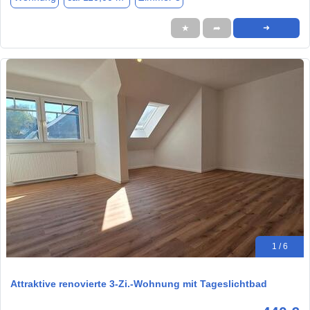
★
➦
➜
1 / 6
Attraktive renovierte 3-Zi.-Wohnung mit Tageslichtbad