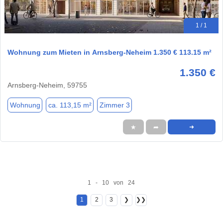
1 / 1
Wohnung zum Mieten in Arnsberg-Neheim 1.350 € 113.15 m²
1.350 €
Arnsberg-Neheim, 59755
Wohnung
ca. 113,15 m²
Zimmer 3
★
➦
➜
1 - 10 von 24
1
2
3
❯
❯❯