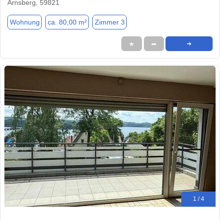
Arnsberg, 59821
Wohnung
ca. 80,00 m²
Zimmer 3
★
➦
➜
1 / 4