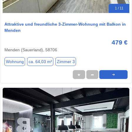
1 / 11
Attraktive und freundliche 3-Zimmer-Wohnung mit Balkon in
Menden
479 €
Menden (Sauerland), 58706
Wohnung
ca. 64,03 m²
Zimmer 3
★
➦
➜