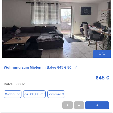
1 / 1
Wohnung zum Mieten in Balve 645 € 80 m²
645 €
Balve, 58802
Wohnung
ca. 80,00 m²
Zimmer 3
★
➦
➜