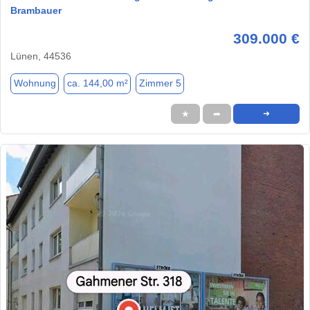
Brambauer
309.000 €
Lünen, 44536
Wohnung
ca. 144,00 m²
Zimmer 5
★
➦
➜