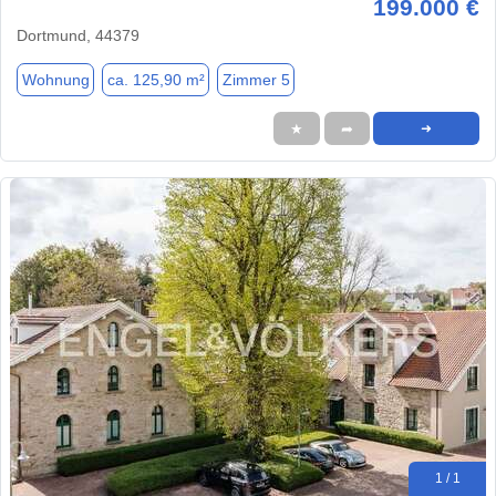
199.000 €
Dortmund, 44379
Wohnung
ca. 125,90 m²
Zimmer 5
★
➦
➜
1 / 1