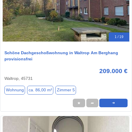
1 / 19
Schöne Dachgeschoßwohnung in Waltrop Am Berghang
provisionsfrei
209.000 €
Waltrop, 45731
Wohnung
ca. 86,00 m²
Zimmer 5
★
➦
➜