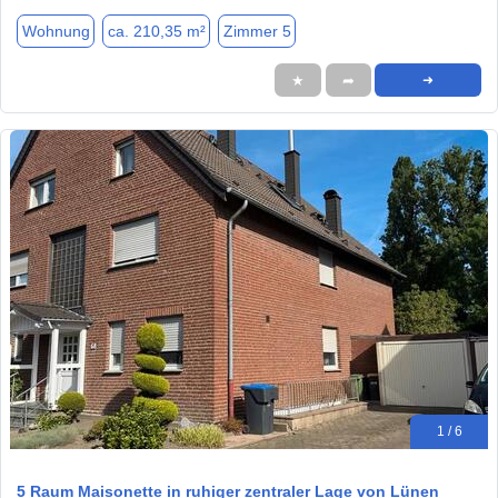
Wohnung
ca. 210,35 m²
Zimmer 5
★
➦
➜
1 / 6
5 Raum Maisonette in ruhiger zentraler Lage von Lünen