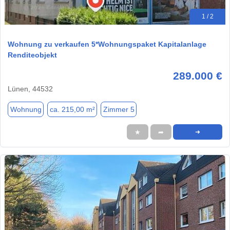
1 / 2
Wohnung zu verkaufen 5*Wohnungspaket Kapitalanlage
Renditeobjekt
289.000 €
Lünen, 44532
Wohnung
ca. 215,00 m²
Zimmer 5
★
➦
➜