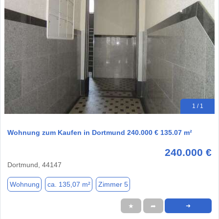
1 / 1
Wohnung zum Kaufen in Dortmund 240.000 € 135.07 m²
240.000 €
Dortmund, 44147
Wohnung
ca. 135,07 m²
Zimmer 5
★
➦
➜