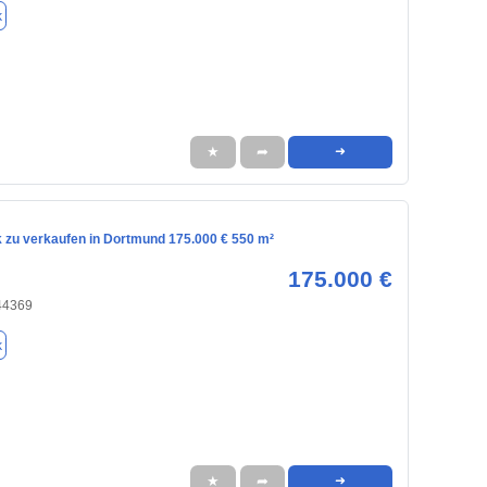
k
★
➦
➜
 zu verkaufen in Dortmund 175.000 € 550 m²
175.000 €
44369
k
★
➦
➜