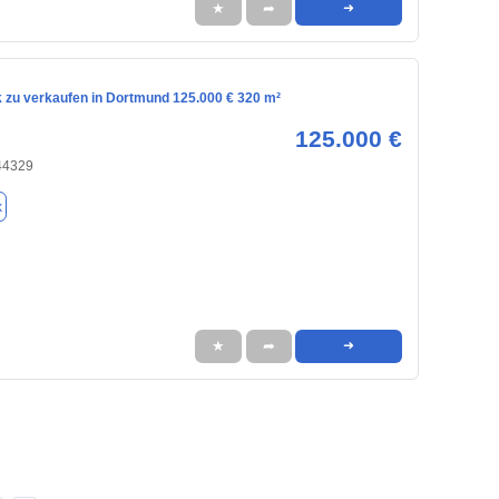
★
➦
➜
 zu verkaufen in Dortmund 125.000 € 320 m²
125.000 €
44329
k
★
➦
➜