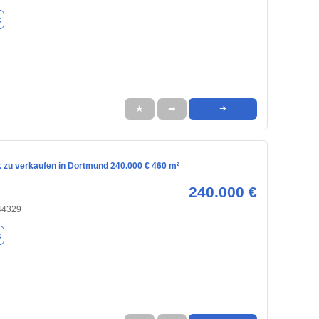
k
★
➦
➜
 zu verkaufen in Dortmund 240.000 € 460 m²
240.000 €
44329
k