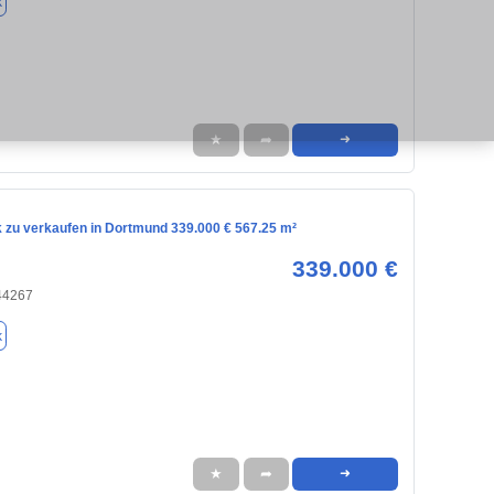
k
★
➦
➜
 zu verkaufen in Dortmund 339.000 € 567.25 m²
339.000 €
44267
k
★
➦
➜