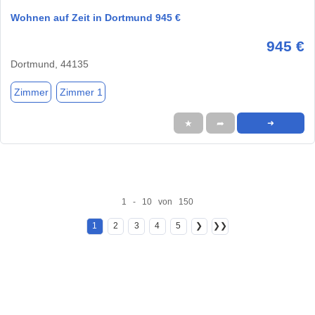
Wohnen auf Zeit in Dortmund 945 €
945 €
Dortmund, 44135
Zimmer
Zimmer 1
★
➦
➜
1 - 10 von 150
1
2
3
4
5
❯
❯❯