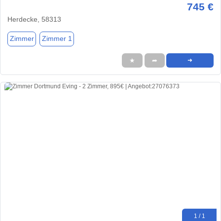
745 €
Herdecke, 58313
Zimmer
Zimmer 1
★
➦
➜
1 / 1