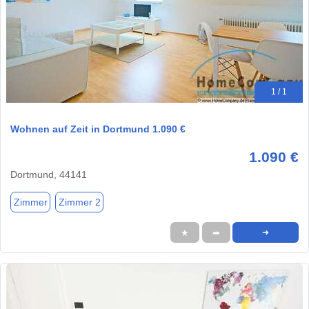
1 / 1
Wohnen auf Zeit in Dortmund 1.090 €
1.090 €
Dortmund, 44141
Zimmer
Zimmer 2
★
➦
➜