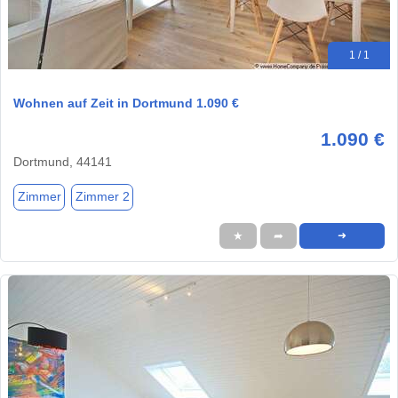
1 / 1
Wohnen auf Zeit in Dortmund 1.090 €
1.090 €
Dortmund, 44141
Zimmer
Zimmer 2
★
➦
➜