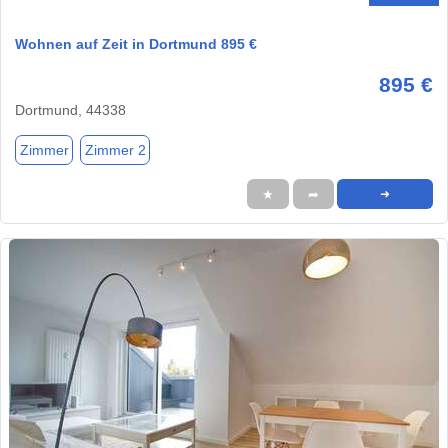
Wohnen auf Zeit in Dortmund 895 €
895 €
Dortmund, 44338
Zimmer
Zimmer 2
★
➦
➜