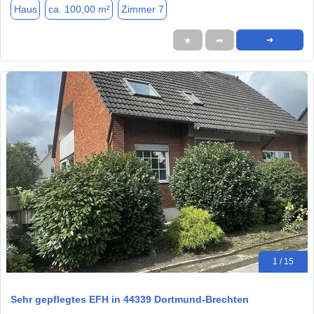
Haus
ca. 100,00 m²
Zimmer 7
★
➦
➜
1 / 15
Sehr gepflegtes EFH in 44339 Dortmund-Brechten