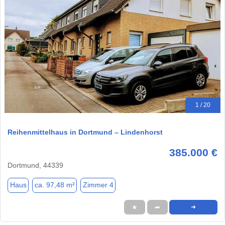
1 / 20
Reihenmittelhaus in Dortmund – Lindenhorst
385.000 €
Dortmund, 44339
Haus
ca. 97,48 m²
Zimmer 4
★
➦
➜