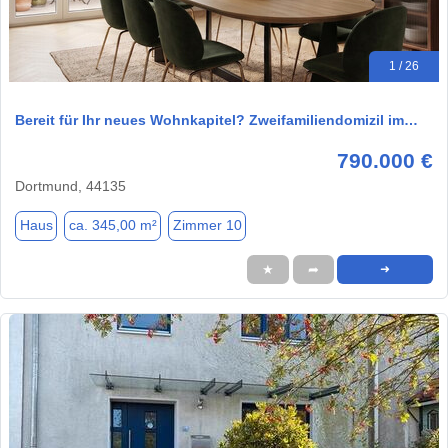
1 / 26
Bereit für Ihr neues Wohnkapitel? Zweifamiliendomizil im…
790.000 €
Dortmund, 44135
Haus
ca. 345,00 m²
Zimmer 10
★
➦
➜