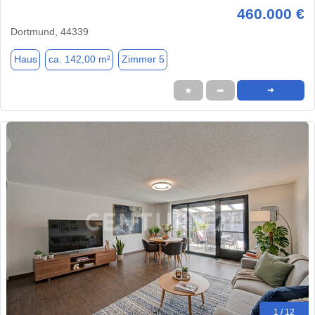
460.000 €
Dortmund, 44339
Haus
ca. 142,00 m²
Zimmer 5
★
➦
➜
1 / 12