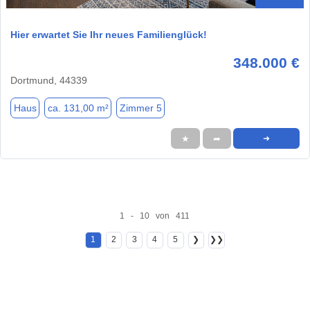
Hier erwartet Sie Ihr neues Familienglück!
348.000 €
Dortmund, 44339
Haus
ca. 131,00 m²
Zimmer 5
★
➦
➜
1 - 10 von 411
1
2
3
4
5
❯
❯❯