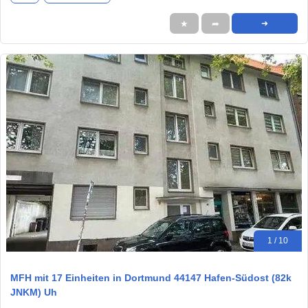
★
➦
➜
1 / 10
MFH mit 17 Einheiten in Dortmund 44147 Hafen-Südost (82k
JNKM) Uh