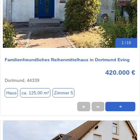
1 / 19
Familienfreundliches Reihenmittelhaus in Dortmund Eving
420.000 €
Dortmund, 44339
Haus
ca. 125,00 m²
Zimmer 5
★
➦
➜