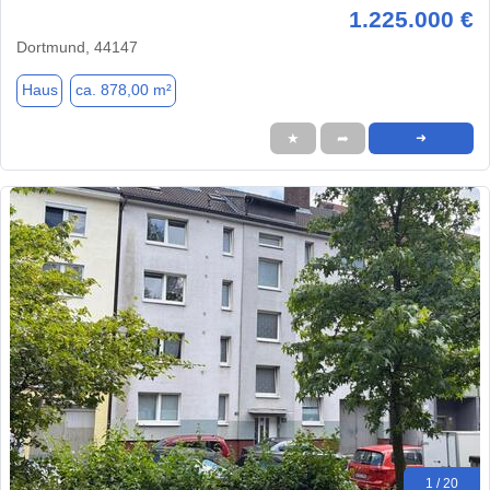
1.225.000 €
Dortmund, 44147
Haus
ca. 878,00 m²
★
➦
➜
1 / 20