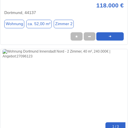
118.000 €
Dortmund, 44137
Wohnung
ca. 52,00 m²
Zimmer 2
★
➦
➜
1 / 3