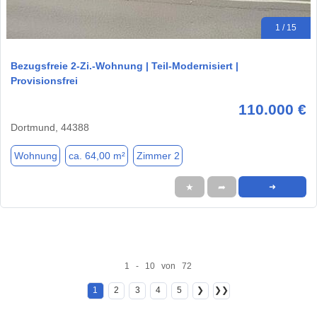
1 / 15
Bezugsfreie 2-Zi.-Wohnung | Teil-Modernisiert |
Provisionsfrei
110.000 €
Dortmund, 44388
Wohnung
ca. 64,00 m²
Zimmer 2
★
➦
➜
1 - 10 von 72
1
2
3
4
5
❯
❯❯