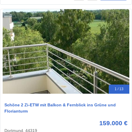
1 / 13
Schöne 2 Zi-ETW mit Balkon & Fernblick ins Grüne und
Florianturm
159.000 €
Dortmund, 44319