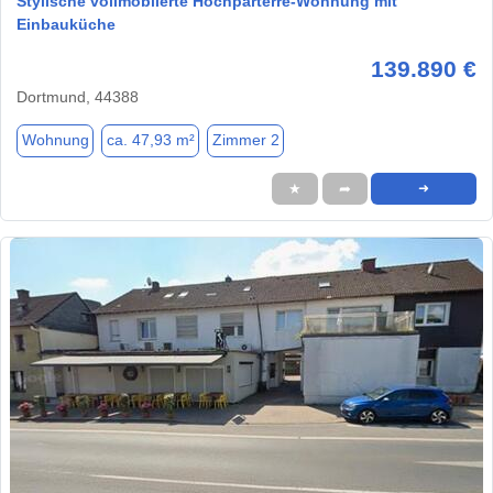
Stylische vollmöblierte Hochparterre-Wohnung mit
Einbauküche
139.890 €
Dortmund, 44388
Wohnung
ca. 47,93 m²
Zimmer 2
★
➦
➜