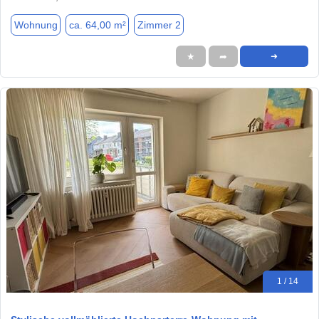
Wohnung
ca. 64,00 m²
Zimmer 2
★
➦
➜
1 / 14