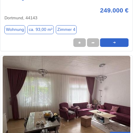
249.000 €
Dortmund, 44143
Wohnung
ca. 93,00 m²
Zimmer 4
★
➦
➜