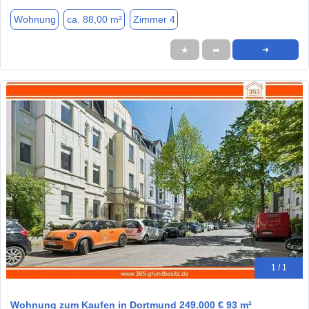
Wohnung
ca. 88,00 m²
Zimmer 4
★
➦
➜
1 / 1
Wohnung zum Kaufen in Dortmund 249.000 € 93 m²