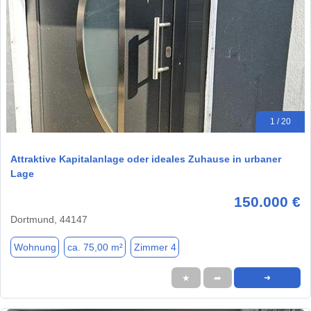
1 / 20
Attraktive Kapitalanlage oder ideales Zuhause in urbaner
Lage
150.000 €
Dortmund, 44147
Wohnung
ca. 75,00 m²
Zimmer 4
★
➦
➜