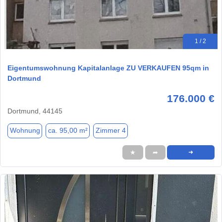
1 / 2
Eigentumswohnung Kapitalanlage ZU VERKAUFEN 95qm in
Dortmund
176.000 €
Dortmund, 44145
Wohnung
ca. 95,00 m²
Zimmer 4
★
➦
➜