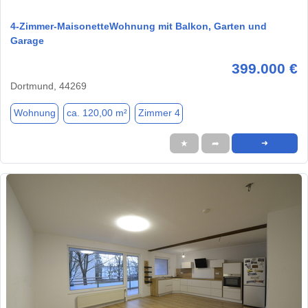
4-Zimmer-MaisonetteWohnung mit Balkon, Garten und
Garage
399.000 €
Dortmund, 44269
Wohnung
ca. 120,00 m²
Zimmer 4
★
➦
➜