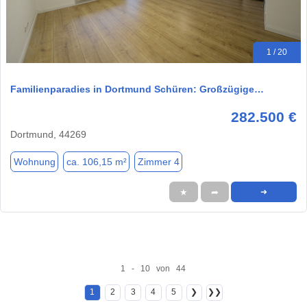
1 / 20
Familienparadies in Dortmund Schüren: Großzügige…
282.500 €
Dortmund, 44269
Wohnung
ca. 106,15 m²
Zimmer 4
★
➦
➜
1 - 10 von 44
1
2
3
4
5
❯
❯❯