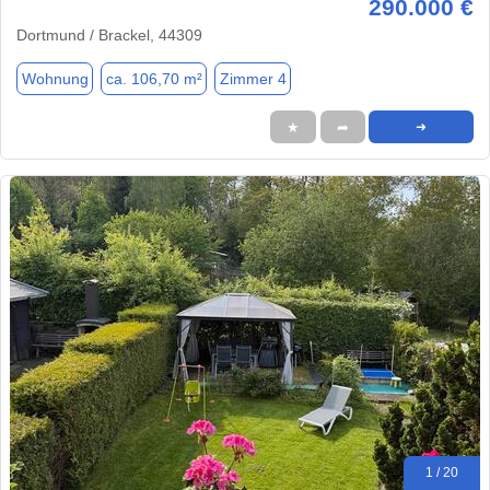
290.000 €
Dortmund / Brackel, 44309
Wohnung
ca. 106,70 m²
Zimmer 4
★
➦
➜
1 / 20