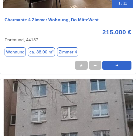
1 / 11
Charmante 4 Zimmer Wohnung, Do MitteWest
215.000 €
Dortmund, 44137
Wohnung
ca. 88,00 m²
Zimmer 4
★
➦
➜