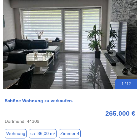
1 / 12
Schöne Wohnung zu verkaufen.
265.000 €
Dortmund, 44309
Wohnung
ca. 86,00 m²
Zimmer 4