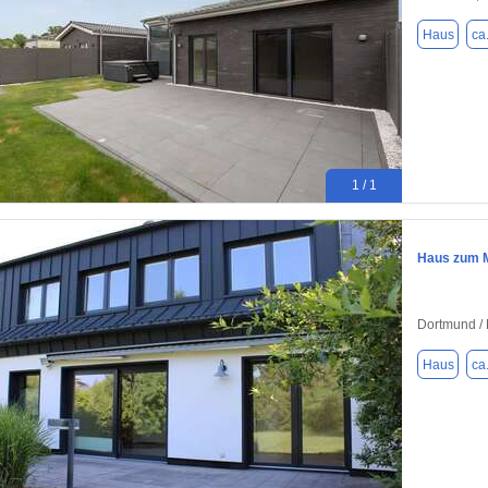
Haus
ca
1 / 1
Haus zum M
Dortmund / 
Haus
ca