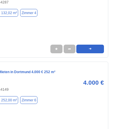
44287
. 132,02 m²
Zimmer 4
★
➦
➜
ieten in Dortmund 4.000 € 252 m²
4.000 €
44149
. 252,00 m²
Zimmer 6