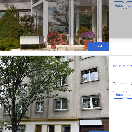
Haus
ca
1 / 9
Haus zum M
Dortmund, 
Haus
ca