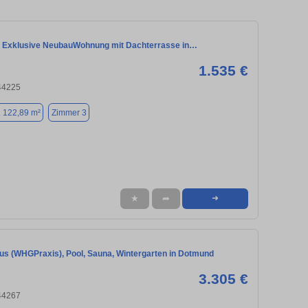
 Exklusive NeubauWohnung mit Dachterrasse in…
1.535 €
44225
. 122,89 m²
Zimmer 3
★
➦
➜
aus (WHGPraxis), Pool, Sauna, Wintergarten in Dotmund
3.305 €
44267