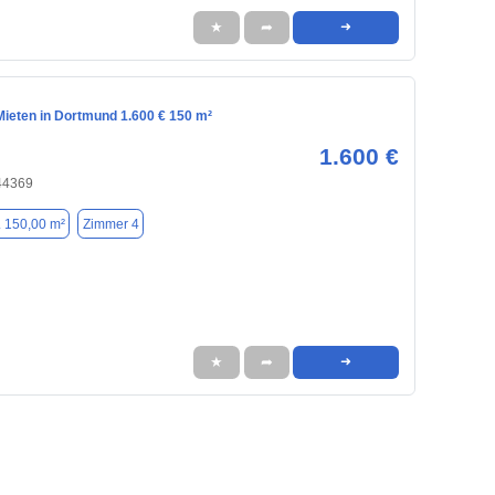
★
➦
➜
ieten in Dortmund 1.600 € 150 m²
1.600 €
44369
. 150,00 m²
Zimmer 4
★
➦
➜