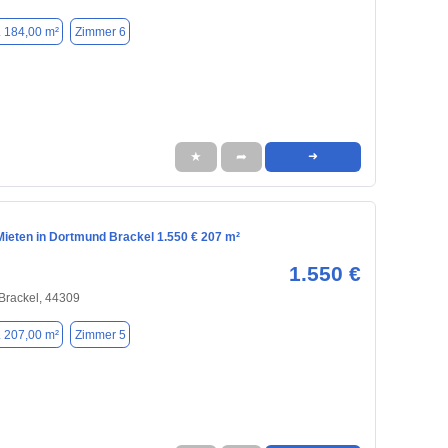
. 184,00 m²
Zimmer 6
★
➦
➜
ieten in Dortmund Brackel 1.550 € 207 m²
1.550 €
Brackel, 44309
. 207,00 m²
Zimmer 5