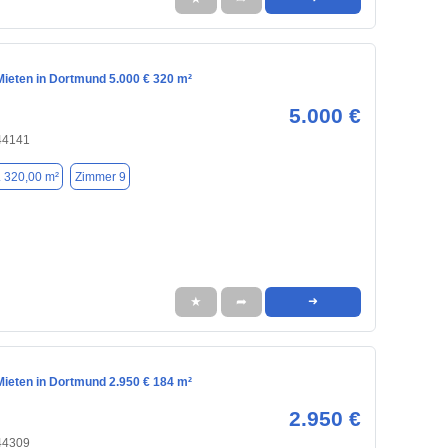
ieten in Dortmund 5.000 € 320 m²
5.000 €
44141
. 320,00 m²
Zimmer 9
★
➦
➜
ieten in Dortmund 2.950 € 184 m²
2.950 €
44309