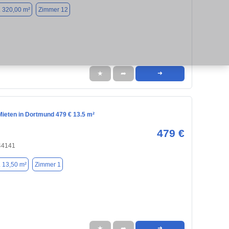
. 320,00 m²
Zimmer 12
★
➦
➜
ieten in Dortmund 479 € 13.5 m²
479 €
44141
. 13,50 m²
Zimmer 1
★
➦
➜