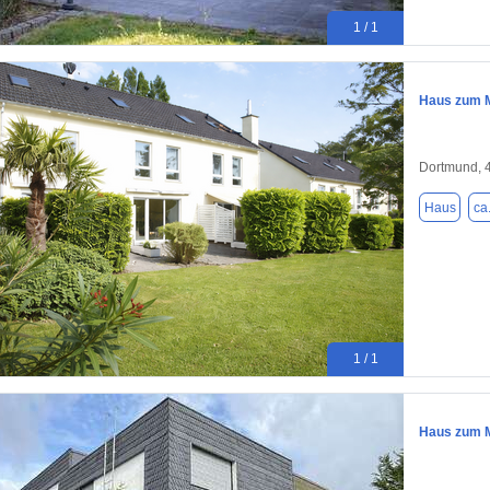
1 / 1
Haus zum M
Dortmund, 
Haus
ca
1 / 1
Haus zum M