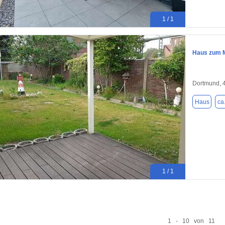
1 / 1
Haus zum M
Dortmund, 
Haus
ca
1 / 1
1 - 10 von 11