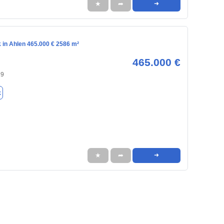
★
➦
➜
 in Ahlen 465.000 € 2586 m²
465.000 €
29
k
★
➦
➜