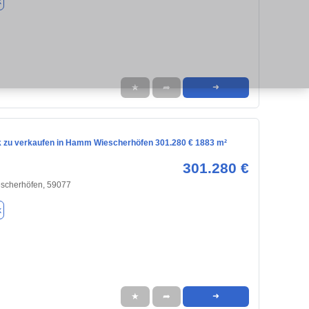
k
★
➦
➜
 zu verkaufen in Hamm Wiescherhöfen 301.280 € 1883 m²
301.280 €
scherhöfen, 59077
k
★
➦
➜