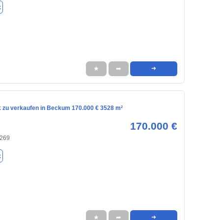
k
★
➦
➜
 zu verkaufen in Beckum 170.000 € 3528 m²
170.000 €
9269
k
★
➦
➜