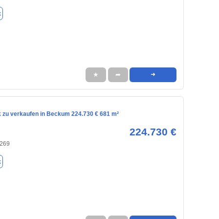
k
★
➦
➜
 zu verkaufen in Beckum 224.730 € 681 m²
224.730 €
9269
k