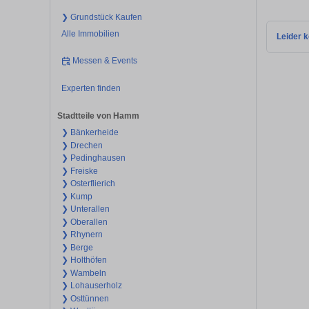
❯ Grundstück Kaufen
Alle Immobilien
Leider k
Messen & Events
Experten finden
Stadtteile von Hamm
❯ Bänkerheide
❯ Drechen
❯ Pedinghausen
❯ Freiske
❯ Osterflierich
❯ Kump
❯ Unterallen
❯ Oberallen
❯ Rhynern
❯ Berge
❯ Holthöfen
❯ Wambeln
❯ Lohauserholz
❯ Osttünnen