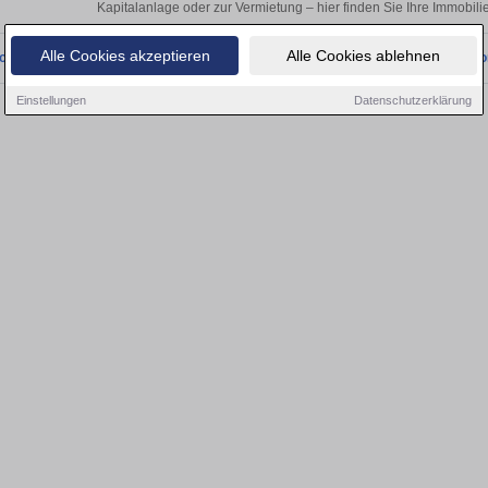
Kapitalanlage oder zur Vermietung – hier finden Sie Ihre Immobi
Alle Cookies akzeptieren
Alle Cookies ablehnen
onnten wir derzeit keine passenden Objekte finden. Schauen Sie bald wieder vo
Einstellungen
Datenschutzerklärung