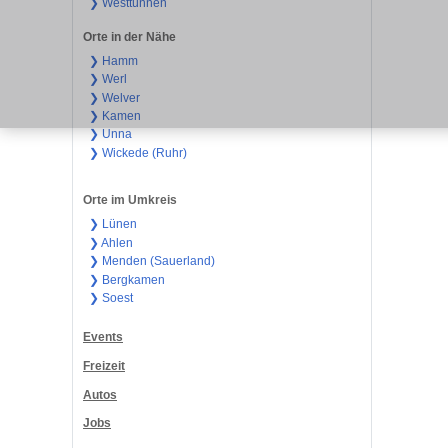
❯ Westtünnen
Orte in der Nähe
❯ Hamm
❯ Werl
❯ Welver
❯ Kamen
❯ Unna
❯ Wickede (Ruhr)
Orte im Umkreis
❯ Lünen
❯ Ahlen
❯ Menden (Sauerland)
❯ Bergkamen
❯ Soest
Events
Freizeit
Autos
Jobs