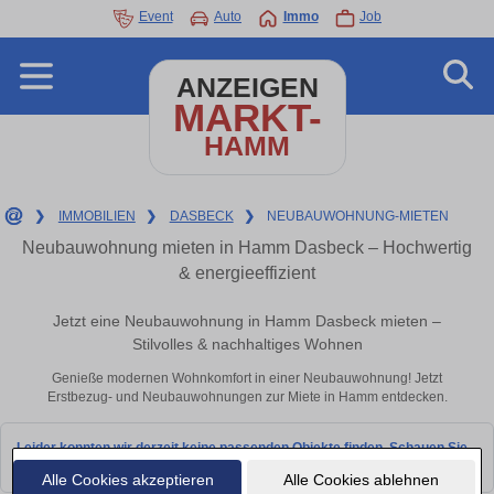
Event
Auto
Immo
Job
ANZEIGEN
MARKT-
HAMM
❯
IMMOBILIEN
❯
DASBECK
❯
NEUBAUWOHNUNG-MIETEN
Neubauwohnung mieten in Hamm Dasbeck – Hochwertig
& energieeffizient
Jetzt eine Neubauwohnung in Hamm Dasbeck mieten –
Stilvolles & nachhaltiges Wohnen
Genieße modernen Wohnkomfort in einer Neubauwohnung! Jetzt
Erstbezug- und Neubauwohnungen zur Miete in Hamm entdecken.
Leider konnten wir derzeit keine passenden Objekte finden. Schauen Sie
bald wieder vorbei!
Alle Cookies akzeptieren
Alle Cookies ablehnen