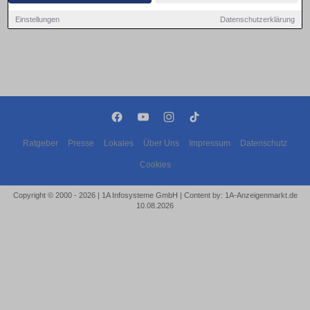
Einstellungen
Datenschutzerklärung
Ratgeber
Presse
Lokales
Über Uns
Impressum
Datenschutz
Cookies
Copyright © 2000 - 2026 | 1A Infosysteme GmbH | Content by: 1A-Anzeigenmarkt.de
10.08.2026