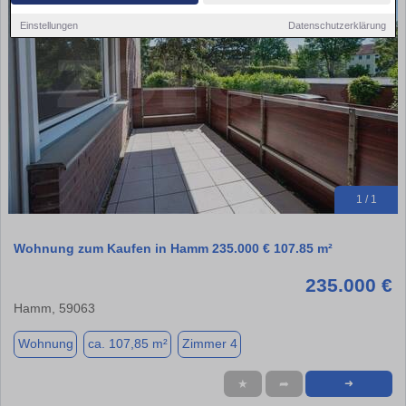
Einstellungen
Datenschutzerklärung
1 / 1
Wohnung zum Kaufen in Hamm 235.000 € 107.85 m²
235.000 €
Hamm, 59063
Wohnung
ca. 107,85 m²
Zimmer 4
★
➦
➜