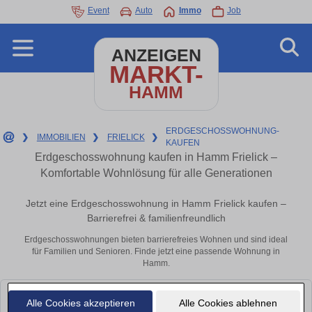
Event
Auto
Immo
Job
ANZEIGEN
MARKT-
HAMM
ERDGESCHOSSWOHNUNG-
❯
IMMOBILIEN
❯
FRIELICK
❯
KAUFEN
Erdgeschosswohnung kaufen in Hamm Frielick –
Komfortable Wohnlösung für alle Generationen
Jetzt eine Erdgeschosswohnung in Hamm Frielick kaufen –
Barrierefrei & familienfreundlich
Erdgeschosswohnungen bieten barrierefreies Wohnen und sind ideal
für Familien und Senioren. Finde jetzt eine passende Wohnung in
Hamm.
Leider konnten wir derzeit keine passenden Objekte finden. Schauen Sie
Alle Cookies akzeptieren
Alle Cookies ablehnen
bald wieder vorbei!