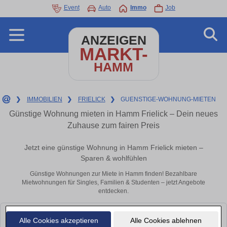
Event
Auto
Immo
Job
ANZEIGEN
MARKT-
HAMM
❯
IMMOBILIEN
❯
FRIELICK
❯
GUENSTIGE-WOHNUNG-MIETEN
Günstige Wohnung mieten in Hamm Frielick – Dein neues
Zuhause zum fairen Preis
Jetzt eine günstige Wohnung in Hamm Frielick mieten –
Sparen & wohlfühlen
Günstige Wohnungen zur Miete in Hamm finden! Bezahlbare
Mietwohnungen für Singles, Familien & Studenten – jetzt Angebote
entdecken.
Leider konnten wir derzeit keine passenden Objekte finden. Schauen Sie
Alle Cookies akzeptieren
Alle Cookies ablehnen
bald wieder vorbei!