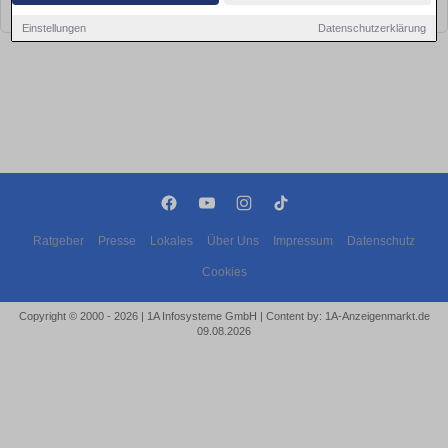
bald wieder vorbei!
Einstellungen
Datenschutzerklärung
Ratgeber
Presse
Lokales
Über Uns
Impressum
Datenschutz
Cookies
Copyright © 2000 - 2026 | 1A Infosysteme GmbH | Content by: 1A-Anzeigenmarkt.de
09.08.2026