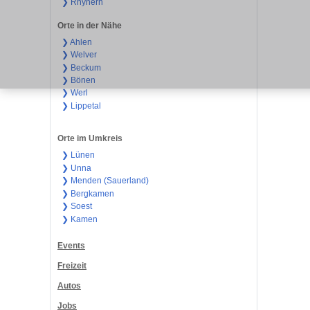
❯ Rhynern
Orte in der Nähe
❯ Ahlen
❯ Welver
❯ Beckum
❯ Bönen
❯ Werl
❯ Lippetal
Orte im Umkreis
❯ Lünen
❯ Unna
❯ Menden (Sauerland)
❯ Bergkamen
❯ Soest
❯ Kamen
Events
Freizeit
Autos
Jobs