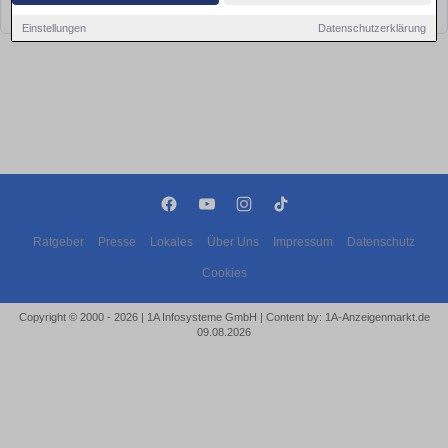
bald wieder vorbei!
Einstellungen
Datenschutzerklärung
Ratgeber
Presse
Lokales
Über Uns
Impressum
Datenschutz
Cookies
Copyright © 2000 - 2026 | 1A Infosysteme GmbH | Content by: 1A-Anzeigenmarkt.de
09.08.2026