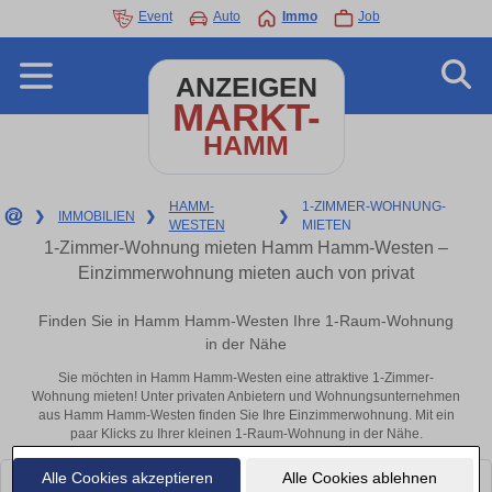
Event
Auto
Immo
Job
ANZEIGEN
MARKT-
HAMM
HAMM-
1-ZIMMER-WOHNUNG-
❯
IMMOBILIEN
❯
❯
WESTEN
MIETEN
1-Zimmer-Wohnung mieten Hamm Hamm-Westen –
Einzimmerwohnung mieten auch von privat
Finden Sie in Hamm Hamm-Westen Ihre 1-Raum-Wohnung
in der Nähe
Sie möchten in Hamm Hamm-Westen eine attraktive 1-Zimmer-
Wohnung mieten! Unter privaten Anbietern und Wohnungsunternehmen
aus Hamm Hamm-Westen finden Sie Ihre Einzimmerwohnung. Mit ein
paar Klicks zu Ihrer kleinen 1-Raum-Wohnung in der Nähe.
Alle Cookies akzeptieren
Alle Cookies ablehnen
Leider konnten wir derzeit keine passenden Objekte finden. Schauen Sie